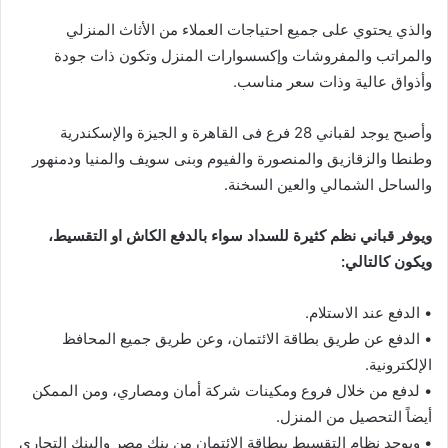
والذي يحتوي على جميع احتياجات العملاء من الأثاث المنزلي
والمراتب والمفروشات وإكسسوارات المنزل وتكون ذات جودة
وأذواق عالية وذات سعر مناسب.
وأصبح يوجد لقباني 28 فرع فى القاهرة و الجيزة والإسكندرية
وطنطا والزقازيق والمنصورة والفيوم وبنى سويف والمنيا ودمنهور
والساحل الشمالي والعين السخنة.
ويوفر قباني نظم كثيرة للسداد سواء بالدفع الكاش او التقسيط،
ويكون كالتالي:
• الدفع عند الاستلام.
• الدفع عن طريق بطاقة الائتمان، وعن طريق جميع المحافظ
الإلكترونية.
• لدفع من خلال فروع ومكينات شركة أمان ومصاري، ومن الممكن
أيضاً التحصيل من المنزل.
• ويوجد نظام التقسيط ببطاقة الائتمان من بنك مصر والبنك التجاري