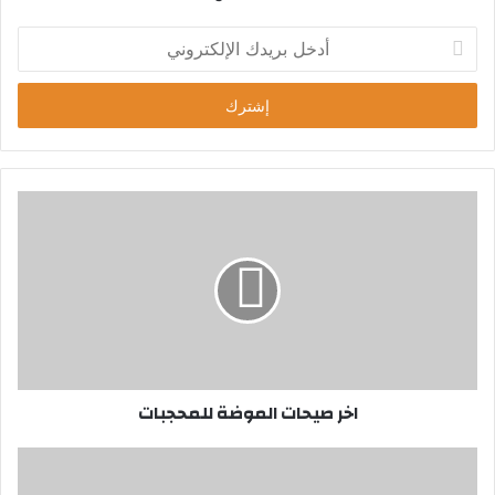
أ
د
خ
ل
ب
ر
ي
د
ك
ا
ل
إ
ل
ك
ت
ر
اخر صيحات الموضة للمحجبات
و
ن
ي