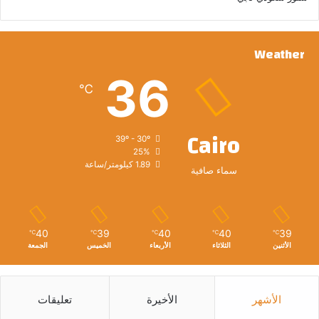
Weather
36
℃
Cairo
39º - 30º
25%
1.89 كيلومتر/ساعة
سماء صافية
40
39
40
40
39
℃
℃
℃
℃
℃
الأثنين
الثلاثاء
الأربعاء
الخميس
الجمعة
الأشهر
الأخيرة
تعليقات