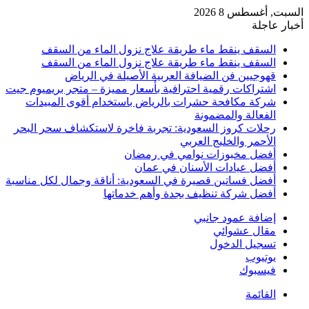
السبت, أغسطس 8 2026
أخبار عاجلة
السقف ينقط ماء طريقة علاج نزول الماء من السقف
السقف ينقط ماء طريقة علاج نزول الماء من السقف
قهوجيين فن الضيافة العربية الأصيلة في الرياض
اشتراكات رقمية احترافية بأسعار مميزة – متجر بريميوم جيت
شركة مكافحة حشرات بالرياض باستخدام أقوى المبيدات
الفعالة والمضمونة
رحلات كروز السعودية: تجربة فاخرة لاستكشاف سحر البحر
الأحمر والخليج العربي
أفضل مخبوزات نوامي في رمضان
أفضل عيادات الأسنان في عمان
أفضل فساتين قصيرة في السعودية: أناقة وجمال لكل مناسبة
أفضل شركة تنظيف بجدة وأهم خدماتها
إضافة عمود جانبي
مقال عشوائي
تسجيل الدخول
يوتيوب
فيسبوك
القائمة