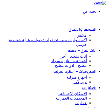
بحث عن
الموضة والجمال
ملابس
إكسسوارات – مستحضرات تجميل – عناية شخصية
حريمي
أثاث منزل – ديكور
أثاث متعدد – أخر
أقمشة – ستائر – سجاد
مطبخ – ادوات مطبخ
الكترونيات – أجهزة منزلية
أجهزة منزلية
موبايلات
العقارات
الاسكان الاجتماعي
المجتمعات العمرانية
عقارات