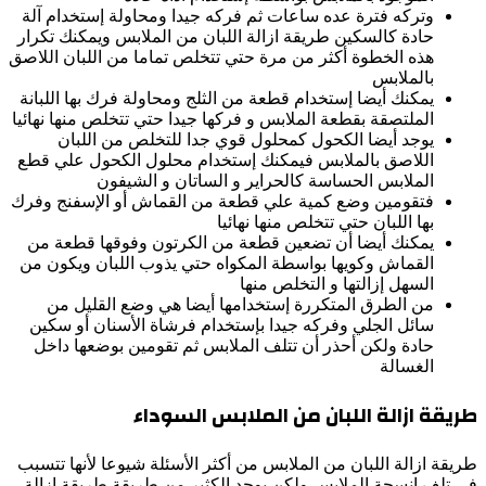
وتركه فترة عده ساعات ثم فركه جيدا ومحاولة إستخدام آلة
حادة كالسكين طريقة ازالة اللبان من الملابس ويمكنك تكرار
هذه الخطوة أكثر من مرة حتي تتخلص تماما من اللبان اللاصق
بالملابس
يمكنك أيضا إستخدام قطعة من الثلج ومحاولة فرك بها اللبانة
الملتصقة بقطعة الملابس و فركها جيدا حتي تتخلص منها نهائيا
يوجد أيضا الكحول كمحلول قوي جدا للتخلص من اللبان
اللاصق بالملابس فيمكنك إستخدام محلول الكحول علي قطع
الملابس الحساسة كالحراير و الساتان و الشيفون
فتقومين وضع كمية علي قطعة من القماش أو الإسفنج وفرك
بها اللبان حتي تتخلص منها نهائيا
يمكنك أيضا أن تضعين قطعة من الكرتون وفوقها قطعة من
القماش وكويها بواسطة المكواه حتي يذوب اللبان ويكون من
السهل إزالتها و التخلص منها
من الطرق المتكررة إستخدامها أيضا هي وضع القليل من
سائل الجلي وفركه جيدا بإستخدام فرشاة الأسنان أو سكين
حادة ولكن أحذر أن تتلف الملابس ثم تقومين بوضعها داخل
الغسالة
طريقة ازالة اللبان من الملابس السوداء
طريقة ازالة اللبان من الملابس من أكثر الأسئلة شيوعا لأنها تتسبب
في تلف انسجة الملابس ولكن يوجد الكثير من طريقة طريقة ازالة