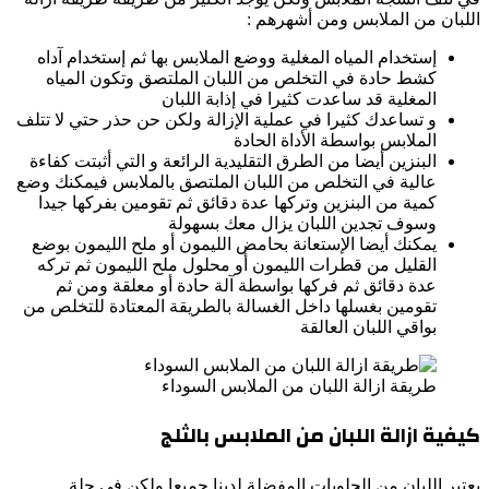
اللبان من الملابس ومن أشهرهم :
إستخدام المياه المغلية ووضع الملابس بها ثم إستخدام آداه
كشط حادة في التخلص من اللبان الملتصق وتكون المياه
المغلية قد ساعدت كثيرا في إذابة اللبان
و تساعدك كثيرا في عملية الإزالة ولكن حن حذر حتي لا تتلف
الملابس بواسطة الأداة الحادة
البنزين أيضا من الطرق التقليدية الرائعة و التي أثبتت كفاءة
عالية في التخلص من اللبان الملتصق بالملابس فيمكنك وضع
كمية من البنزين وتركها عدة دقائق ثم تقومين بفركها جيدا
وسوف تجدين اللبان يزال معك بسهولة
يمكنك أيضا الإستعانة بحامض الليمون أو ملح الليمون بوضع
القليل من قطرات الليمون أو محلول ملح الليمون ثم تركه
عدة دقائق ثم فركها بواسطة آلة حادة أو معلقة ومن ثم
تقومين بغسلها داخل الغسالة بالطريقة المعتادة للتخلص من
بواقي اللبان العالقة
طريقة ازالة اللبان من الملابس السوداء
كيفية ازالة اللبان من الملابس بالثلج
يعتبر اللبان من الحلويات المفضلة لدينا جميعا ولكن في حلة