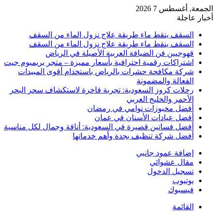
الجمعة, أغسطس 7 2026
أخبار عاجلة
السقف ينقط ماء طريقة علاج نزول الماء من السقف
السقف ينقط ماء طريقة علاج نزول الماء من السقف
قهوجيين فن الضيافة العربية الأصيلة في الرياض
اشتراكات رقمية احترافية بأسعار مميزة – متجر بريميوم جيت
شركة مكافحة حشرات بالرياض باستخدام أقوى المبيدات
الفعالة والمضمونة
رحلات كروز السعودية: تجربة فاخرة لاستكشاف سحر البحر
الأحمر والخليج العربي
أفضل مخبوزات نوامي في رمضان
أفضل عيادات الأسنان في عمان
أفضل فساتين قصيرة في السعودية: أناقة وجمال لكل مناسبة
أفضل شركة تنظيف بجدة وأهم خدماتها
إضافة عمود جانبي
مقال عشوائي
تسجيل الدخول
يوتيوب
فيسبوك
القائمة