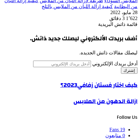
الملابس السوداء
طريقة لإزالة اللبان من الملابس
كيفية إزالة اللبان
من البطانية
كيفية إزالة اللبان من الملابس بالثلج
28 مايو، 2022
1٬622
3 دقائق
قائمة ذاتش البريدية
أضف بريدك الألكتروني ليصلك جديد ذاتش.
ليصلك مقالات ذاتش الجديده.
أدخل بريدك الإلكتروني
كيف اختار فستان زفافي2023؟
ازالة الدهون من الملابس
Follow Us
Fans
19
0
متابعون