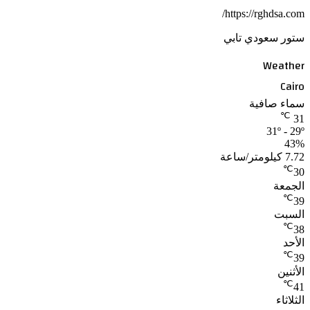
https://rghdsa.com/
ستور سعودي تابي
Weather
Cairo
سماء صافية
℃
31
31º - 29º
43%
7.72 كيلومتر/ساعة
℃
30
الجمعة
℃
39
السبت
℃
38
الأحد
℃
39
الأثنين
℃
41
الثلاثاء