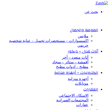
بحث عن
الموضة والجمال
ملابس
إكسسوارات – مستحضرات تجميل – عناية شخصية
حريمي
أثاث منزل – ديكور
أثاث متعدد – أخر
أقمشة – ستائر – سجاد
مطبخ – ادوات مطبخ
الكترونيات – أجهزة منزلية
أجهزة منزلية
موبايلات
العقارات
الاسكان الاجتماعي
المجتمعات العمرانية
عقارات