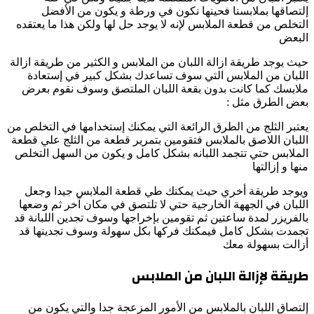
إلتصاقها بملابسنا فحينها نكون في ورطة و يكون من الأفضل
التخلص من قطعة الملابس لإنه لا يوجد حل لها ولكن هذا ما يعتقده
البعض
حيث يوجد طريقة ازالة اللبان من الملابس و الكثير من طريقة ازالة
اللبان من الملابس التي سوف تساعدك بشكل كبير في إستعادة
ملابسك كما كانت بدون بقعة اللبان الملتصق وسوف نقوم بعرض
بعض الطرق مثل :
يعتبر الثلج من الطرق الرائعة التي يمكنك إستخدامها في التخلص من
اللبان اللاصق بالملابس فتقومين بتمرير قطعة من الثلج علي قطعة
الملابس حتي تتجمد اللبانه بشكل كامل و يكون من السهل التخلص
منها و إزالتها
ويوجد طريقة أخري حيث يمكنك طي قطعة الملابس جيدا وجعل
اللبان في الجههة الخارجية حتي لا تلتصق في مكان آخر ثم وضعها
بالفريزر لمدة ساعتين ثم تقومين بإخراجها وسوف تجدين اللبانة قد
تجمدت بشكل كامل فيمكنك فركها بكل سهولة وسوف تجدينها قد
أزالت بسهولة معك
طريقة لإزالة اللبان من الملابس
إلتصاق اللبان بالملابس من الأمور المزعجة جدا والتي يكون من