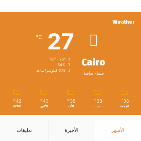
Weather
27
℃
Cairo
38º - 25º
54%
3.18 كيلومتر/ساعة
سماء صافية
42
40
38
38
38
℃
℃
℃
℃
℃
الجمعة
السبت
الأحد
الأثنين
الثلاثاء
الأشهر
الأخيرة
تعليقات