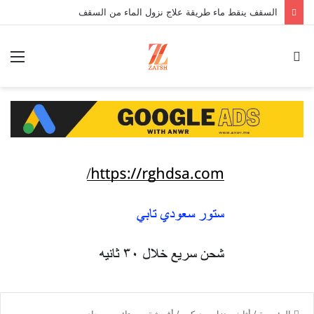
السقف ينقط ماء طريقة علاج نزول الماء من السقف
بحث
الق
عن
الرئيسية
/
أثاث منزل - ديكور
/
أقمشة - ستائر - سجاد