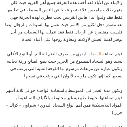
والابناء عن الآباء فقد أحب هذه الحرفة جميع أهل القرية حيث كان
منهم طلاب جامعيين فلا تقتصر فقط عن الناس البسيطة في تعليمها
فقط فقد ولدوا أبناء هاتين القريتين بحب فطري لهذه الحرفة فهي
تعد مصدر دخل لكثير من الاسر حيث تعمل بها السيدات والرجال ايضا
فليست مقتصرة عن الرجال فقط فقد عملت بها السيدات من أجل
توفير لقمة العيش لأولادها ومعاونة زوجها على أعباء الحياة
فيتم صناعة
السجاد
اليدوي من صوف الغنم الخالص أو النوع الأغلي
نسبيا وهو السجاد المصنوع من الحرير حيث يضع الصانع ورقة بجانبه
وتكون عبارة عن مربعات مرسوم بها اللوحة الفنية التي يرغب في
نسجها كما إنها تكون ملونه بالألوان التي يرغب في نسجها
وتكون مدة العمل في المتوسط بالسجادة الواحدة حوالي ثلاثة أشهر
فيتم صناعتها بخيوط طبيعية غير مخلوطة بالألياف الصناعية أو
المواد البلاستيكية فمن أهم أنواع السجاد اليدوي ( شيراون – كزاك –
حرير )
فتعد هذه الحرفة من أهم الحرف التقليدية القديمة والعريقة والتي