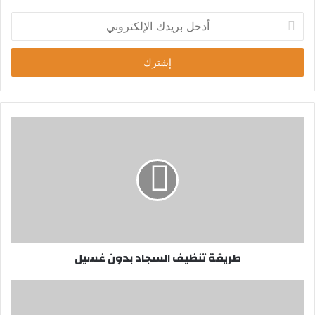
أ
د
خ
ل
ب
ر
ي
د
ك
ا
ل
إ
ل
ك
ت
ر
طريقة تنظيف السجاد بدون غسيل
و
ن
ي