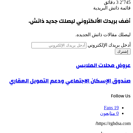
2٬745
3 دقائق
قائمة ذاتش البريدية
أضف بريدك الألكتروني ليصلك جديد ذاتش.
ليصلك مقالات ذاتش الجديده.
أدخل بريدك الإلكتروني
عروض محلات الملابس
صندوق الإسكان الاجتماعي ودعم التمويل العقاري
Follow Us
Fans
19
0
متابعون
https://rghdsa.com/