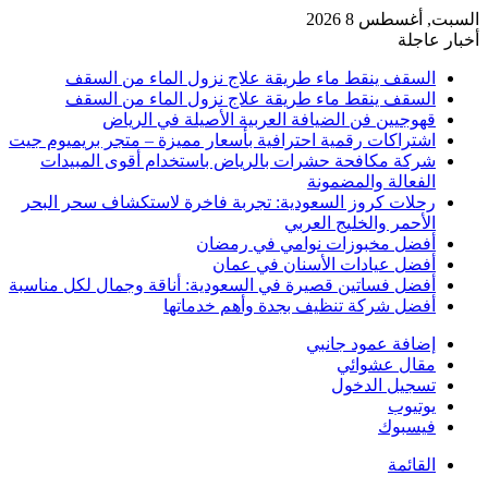
السبت, أغسطس 8 2026
أخبار عاجلة
السقف ينقط ماء طريقة علاج نزول الماء من السقف
السقف ينقط ماء طريقة علاج نزول الماء من السقف
قهوجيين فن الضيافة العربية الأصيلة في الرياض
اشتراكات رقمية احترافية بأسعار مميزة – متجر بريميوم جيت
شركة مكافحة حشرات بالرياض باستخدام أقوى المبيدات
الفعالة والمضمونة
رحلات كروز السعودية: تجربة فاخرة لاستكشاف سحر البحر
الأحمر والخليج العربي
أفضل مخبوزات نوامي في رمضان
أفضل عيادات الأسنان في عمان
أفضل فساتين قصيرة في السعودية: أناقة وجمال لكل مناسبة
أفضل شركة تنظيف بجدة وأهم خدماتها
إضافة عمود جانبي
مقال عشوائي
تسجيل الدخول
يوتيوب
فيسبوك
القائمة