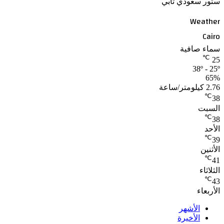
ستور سعودي تابي
Weather
Cairo
سماء صافية
℃
25
38º - 25º
65%
2.76 كيلومتر/ساعة
℃
38
السبت
℃
38
الأحد
℃
39
الأثنين
℃
41
الثلاثاء
℃
43
الأربعاء
الأشهر
الأخيرة