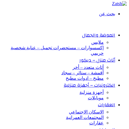
بحث عن
الموضة والجمال
ملابس
إكسسوارات – مستحضرات تجميل – عناية شخصية
حريمي
أثاث منزل – ديكور
أثاث متعدد – أخر
أقمشة – ستائر – سجاد
مطبخ – ادوات مطبخ
الكترونيات – أجهزة منزلية
أجهزة منزلية
موبايلات
العقارات
الاسكان الاجتماعي
المجتمعات العمرانية
عقارات