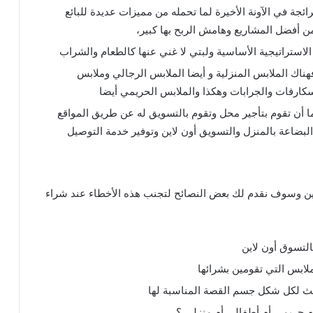
ائجة في الآونة الأخيرة لما تحمله من مميزات عديدة للبائع
ن أفضل المشاريع وهامش الربح بها كبير،
الاستراتيجية الأساسية ولبتي لا غني عنها كالطعام والشراب
هناك الملابس المنزلية و أيضا الملابس الرجالي وملابس
إسكارفات والجرابات وهكذا والملابس الحريمي أيضا
ا أن تقوم بتأجير محل وتقوم بالتسويق له عن طريق المواقع
البضاعة بالمنزل والتسويق أون لاين وتوفير خدمة التوصيل
ين وسوف نقدم لك بعض النصائح لتجنب هذه الأخطاء عند شراء
لتسوق أون لاين
لابس التي تقومين بشرائها
 لكل شكل جسم القصة المناسبة لها
م حريمي أم أطفالي أم منزلي ؟