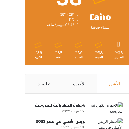
Cairo
38º - 29º
11%
5.47 كيلومتر/ساعة
سماء صافية
39
38
39
38
36
℃
℃
℃
℃
℃
الخميس
الجمعة
السبت
الأحد
الأثنين
الأشهر
الأخيرة
تعليقات
الاجهزة الكهربائية للعروسة
15 فبراير، 2022
الريس الأصلي في مصر 2023
16 سبتمبر، 2022