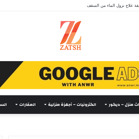
ة علاج نزول الماء من السقف
اث منزل – ديكور
الكترونيات – أجهزة منزلية
العقارات
السي