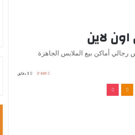
ون لاين
س رجالي أماكن بيع الملابس الجاهزة
3٬491
3 دقائق
VKontak
Odnoklassniki
بوكيت