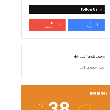
Follow Us
0
19
Fans
متابعون
https://rghdsa.com/
ستور سعودي تابي
Weather
38
℃