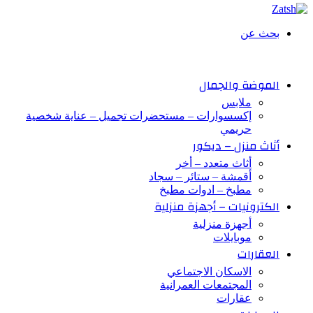
بحث عن
الموضة والجمال
ملابس
إكسسوارات – مستحضرات تجميل – عناية شخصية
حريمي
أثاث منزل – ديكور
أثاث متعدد – أخر
أقمشة – ستائر – سجاد
مطبخ – ادوات مطبخ
الكترونيات – أجهزة منزلية
أجهزة منزلية
موبايلات
العقارات
الاسكان الاجتماعي
المجتمعات العمرانية
عقارات