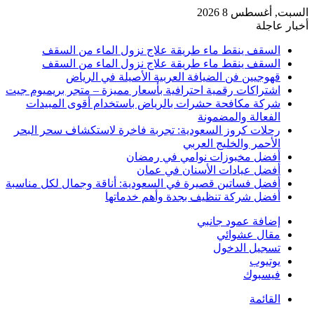
السبت, أغسطس 8 2026
أخبار عاجلة
السقف ينقط ماء طريقة علاج نزول الماء من السقف
السقف ينقط ماء طريقة علاج نزول الماء من السقف
قهوجيين فن الضيافة العربية الأصيلة في الرياض
اشتراكات رقمية احترافية بأسعار مميزة – متجر بريميوم جيت
شركة مكافحة حشرات بالرياض باستخدام أقوى المبيدات
الفعالة والمضمونة
رحلات كروز السعودية: تجربة فاخرة لاستكشاف سحر البحر
الأحمر والخليج العربي
أفضل مخبوزات نوامي في رمضان
أفضل عيادات الأسنان في عمان
أفضل فساتين قصيرة في السعودية: أناقة وجمال لكل مناسبة
أفضل شركة تنظيف بجدة وأهم خدماتها
إضافة عمود جانبي
مقال عشوائي
تسجيل الدخول
يوتيوب
فيسبوك
القائمة