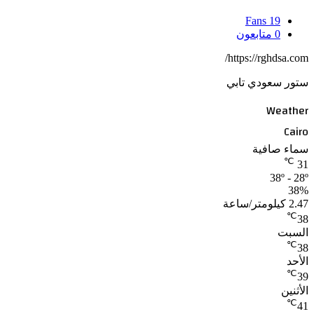
Fans
19
0
متابعون
https://rghdsa.com/
ستور سعودي تابي
Weather
Cairo
سماء صافية
℃
31
38º - 28º
38%
2.47 كيلومتر/ساعة
℃
38
السبت
℃
38
الأحد
℃
39
الأثنين
℃
41