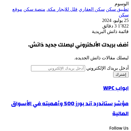
الوسوم
تطبيق سكن
سكن العقاري
فلل للايجار مكة.
منصة سكن
موقع
سكن
25 يوليو، 2024
1٬822
3 دقائق
قائمة ذاتش البريدية
أضف بريدك الألكتروني ليصلك جديد ذاتش.
ليصلك مقالات ذاتش الجديده.
أدخل بريدك الإلكتروني
ابواب WPC
مؤشر ستاندرد آند بورز 500 وأهميته في الأسواق
المالية
Follow Us