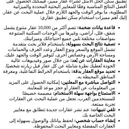
تطبيق سكن الحل الأمثل لشراء عقار مميز، فيمكنك الحصول على
أفضل النتائج المناسبة وفقًا للمعايير البحثية المحددة والميزانية
المطلوبة، ما يوفر الوقت والجهد اللازم خلال عملية البحث عن عقار.
إليك أهم مميزات استخدام سكن تطبيق عقاري:
قاعدة بيانات ضخمة:
تضم أكثر من 10,000 عقار متنوع يشمل
شقق، فلل، أراضي، وغيرها من الوحدات السكنية المتنوعة
بمواصفات مختلفة تلبي جميع احتياجاتك وميزانيتك.
تصفية نتائج البحث بسهولة:
باستخدام فلاتر بحث متقدمة
تشمل الموقع والسعر ونوع العقار وعدد الغرف والحمامات
ومساحة الأرض وخصائص أخرى، لتوفير الوقت والجهد عليك.
معاينة العقارات عن بُعد:
من خلال صور وفيديوهات عالية
الجودة تُعطيك نظرة شاملة عن كل عقار قبل زيارته شخصيًا.
تحديد موقع العقار بدقة:
باستخدام الخرائط التفاعلية، ومعرفة
المناطق المحيطة به.
التواصل مباشرة مع المعلنين:
إمكانية الحصول على المزيد
من المعلومات عن العقار أو حجز موعد للمعاينة.
الاستمتاع بواجهة سهلة الاستخدام:
مصممة خصيصًا
للمستخدمين العرب، تجعل من عملية البحث عن العقارات
تجربة ممتعة.
تلقي تنبيهات:
عند نشر عقارات جديدة تتطابق مع معايير
البحث الخاصة بك.
إنشاء حساب شخصي:
لحفظ بياناتك والوصول بسهولة إلى
العقارات المفضلة ومعايير البحث المحفوظة.