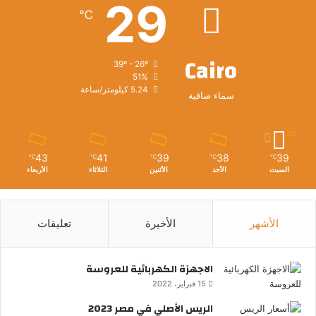
29
℃
Cairo
39º - 26º
51%
5.24 كيلومتر/ساعة
سماء صافية
43
41
39
38
39
℃
℃
℃
℃
℃
السبت
الأحد
الأثنين
الثلاثاء
الأربعاء
الأشهر
الأخيرة
تعليقات
الاجهزة الكهربائية للعروسة
15 فبراير، 2022
الريس الأصلي في مصر 2023