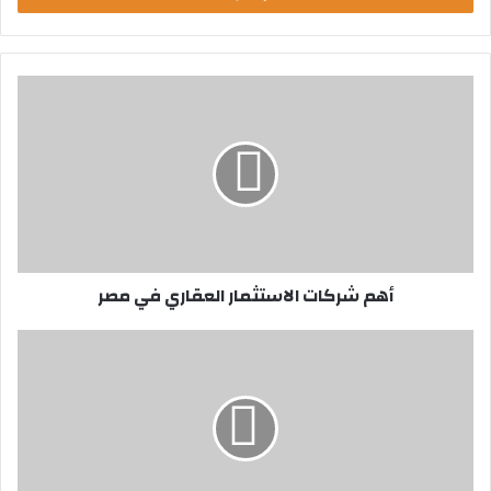
ب
ر
ي
د
ك
ا
ل
إ
ل
ك
ت
ر
أهم شركات الاستثمار العقاري في مصر
و
ن
ي