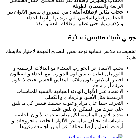
الحجاب وتظهرين بإطلالة غير لائقة فيمكن اختيار الفساتين
الرائعة والقمصان الطويلة
حجاب مثالي لإطلاله أنيقة :
من الضروري تناسق الألوان بين
الحجاب وقطع الملابس التي ترتدينها و أيضا الحذاء
والإكسسوار حتي تطلين بإطلالة رائعة و أنيقة
جولي شيك ملابس نسائية
تخفيضات ملابس نسائية توجد بعض النصائح المهمة لاختيار ملابسك
هي :
تجنب الابتعاد عن الجوارب البيضاء مع البدلات الرسمية و
الفورمال فعليك تناسق لون الجوارب مع الحذاء والبنطلون
اختيار الملابس تكون ملائمة لمقاس الجسم بحيث لا تكون
ضيقة أو واسعة
الاعتماد علي الألوان الهادئة الحيادية بالنسبة للمناسبات
الرسمية مثل الأسود والرمادي و الكحلي
التعرف جيدا علي مزايا وعيوب جسمك فليس كل ما يليق
علي غيرك من الممكن أن يليق عليك
تحديد الألوان المناسبة لكل مناسبة حيث الألوان الخاصة
بالمناسبات تختلف تماما عن الألوان الخاصة بالخروجات و
أوقات العمل و أيضا مختلفة عن لبس الجامعة وغيرها