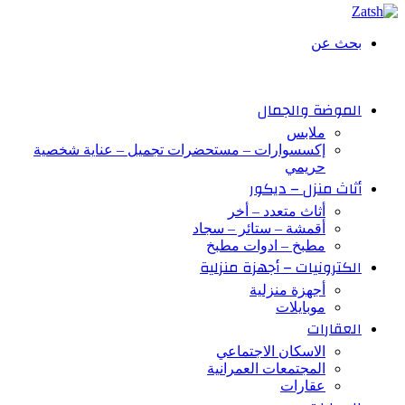
بحث عن
الموضة والجمال
ملابس
إكسسوارات – مستحضرات تجميل – عناية شخصية
حريمي
أثاث منزل – ديكور
أثاث متعدد – أخر
أقمشة – ستائر – سجاد
مطبخ – ادوات مطبخ
الكترونيات – أجهزة منزلية
أجهزة منزلية
موبايلات
العقارات
الاسكان الاجتماعي
المجتمعات العمرانية
عقارات