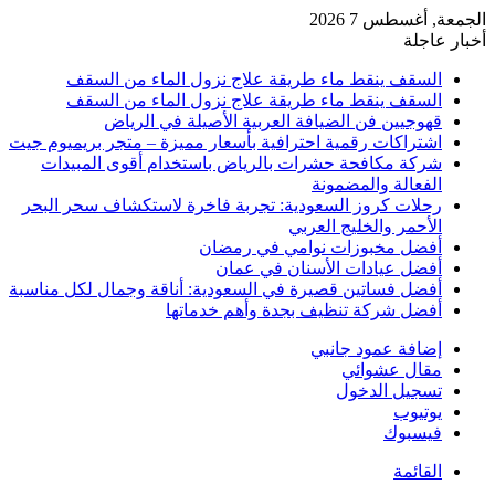
الجمعة, أغسطس 7 2026
أخبار عاجلة
السقف ينقط ماء طريقة علاج نزول الماء من السقف
السقف ينقط ماء طريقة علاج نزول الماء من السقف
قهوجيين فن الضيافة العربية الأصيلة في الرياض
اشتراكات رقمية احترافية بأسعار مميزة – متجر بريميوم جيت
شركة مكافحة حشرات بالرياض باستخدام أقوى المبيدات
الفعالة والمضمونة
رحلات كروز السعودية: تجربة فاخرة لاستكشاف سحر البحر
الأحمر والخليج العربي
أفضل مخبوزات نوامي في رمضان
أفضل عيادات الأسنان في عمان
أفضل فساتين قصيرة في السعودية: أناقة وجمال لكل مناسبة
أفضل شركة تنظيف بجدة وأهم خدماتها
إضافة عمود جانبي
مقال عشوائي
تسجيل الدخول
يوتيوب
فيسبوك
القائمة