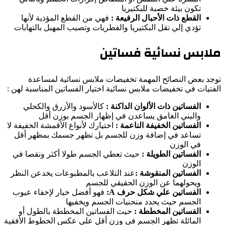
تكون بيئة خصبة للبكتيريا
القطع ذات الأحبال الرفيعة :
فهي من القطع المؤذية لأنها
تؤدي إلي نقل البكتيريا والفطريات وتصيب المهبل بالتهابات
ملابس نسائية فساتين
توجد بعض النصائح المهمة تخفيضات ملابس نسائية لمساعدة
الفتيات في تخفيضات ملابس نسائية اختيار الفساتين المناسبة لهن :
الفساتين ذات الألوان الداكنة :
كالأسود والأزرق والكحلي
والبني الغامق يساعدن في إظهار الجسم بوزن أقل
الفساتين الخفيفة الناعمة :
اختيارك لأنواع الأقمشة الخفيفة لا
تساعد في إضافة وزن للجسم بل تظهر جسمك بمظهر أقل
في الوزن
الفساتين الطويلة :
حيث تعطي الجسم طولا أكثر ونقصا في
الوزن
الفساتين المنقوشة :
عند التلاعب بالمطبوعات يخدعن النظر
ويحولهما عن الوزن الحقيقي للجسم
الفساتين علي شكل حرف
A
:
فهو أفضل خيار لإخفاء عيوب
الجسم حيث يحدد منحنيات الجسم ويخفيها
الفساتين المخططة :
حيث الفساتين المخططة بالطول أو
المائلة تظهر الجسم في وزن أقل علي عكس الخطوط الأفقية