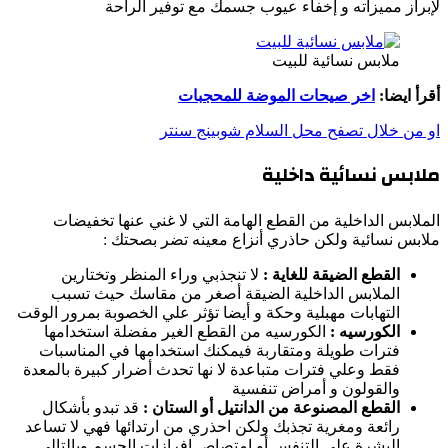
لإبراز مميزاته و إخفاء عيوب جسمك مع توفير الراحة
ملابس نسائية للبيت
أقرأ ايضا:
اخر صيحات الموضة للمحجبات
او من خلال تصفح محل السلام شوبينج سنتر
ملابس نسائية داخلية
الملابس الداخلية من القطع الهامة التي لا غني عنها تخفيضات
ملابس نسائية ولكن حاذري أنزاع معينه تضر بصحتك :
القطع الضيقة للغاية :
لا تنجذبي وراء المنظر وتختارين
الملابس الداخلية الضيقة أصغر من مقاسك حيث تسبب
التهابات مهبلية وحكة و أيضا تؤثر علي الخصوبة بمرور الوقت
الكورسيه :
الكورسيه من القطع الغير مفضلة استخدامها
فترات طويلة ومتقاربة فيمكنك استخدامها في المناسبات
فقط وعلي فترات متباعدة لا نها تحدث أضرار كبيرة بالمعدة
والقولون و أمراض تنفسية
القطع المصنوعة من الدانتيل أو الستان :
قد تبدو بأشكال
رائعة ومغرية تجذبك ولكن احذري من ارتدائها فهي لا تساعد
البشرة علي التنفس أو امتصاص إفرازات الجسم وبالتالي