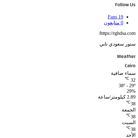
Follow Us
Fans
19
0
متابعون
https://rghdsa.com/
ستور سعودي تابي
Weather
Cairo
سماء صافية
℃
32
38º - 29º
29%
2.89 كيلومتر/ساعة
℃
38
الجمعة
℃
38
السبت
℃
38
الأحد