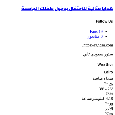
هدايا مثالية للاحتفال بدخول طفلك الجامعة
Follow Us
Fans
19
0
متابعون
https://rghdsa.com/
ستور سعودي تابي
Weather
Cairo
سماء صافية
℃
26
38º - 26º
78%
4.18 كيلومتر/ساعة
℃
38
الأحد
℃
39