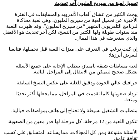
تحميل لعبة من سيربح المليون آخر تحديث
يبحث الكثير من عشاق ألعاب الأندرويد والمسابقات في الفترة
الأخيرة عن تحميل لعبة من سيربح المليون، وهي لعبة محاكاة
لبرنامج التلفزيوني الشهير “من سيربح المليون”. وقد ظهرت اللعبة
منذ سنوات طويلة ولها الكثير من النسخ، لكن آخر تحديث هو الأفضل
والذي سنعرضه في هذا المقال.
إن كنت ترغب في التعرف على ميزات اللعبة قبل تحميلها، فتابعنا
لنعرض أبرزها:
لعبة مسابقات شيقة بامتياز، تتطلب الإجابة على جميع الأسئلة
بشكل صحيح لتتمكن من الانتقال إلى المراحل التالية.
جرافيك عالي الجودة ودقيق للغاية على عكس النسخ السابقة.
تزداد صعوبتها كلما تقدمت في المراحل، مما يجعلها أكثر تحديًا
ومتعة.
متطلبات التشغيل بسيطة ولا تحتاج إلى هاتف بمواصفات خيالية.
تتكون اللعبة من 12 مرحلة، كل مرحلة لها قدر معين من الصعوبة.
الأسئلة متنوعة ومن كل المجالات، مما يساعد المتسابق على كسب
ثقافة عامة.