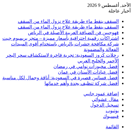
الأحد, أغسطس 9 2026
أخبار عاجلة
السقف ينقط ماء طريقة علاج نزول الماء من السقف
السقف ينقط ماء طريقة علاج نزول الماء من السقف
قهوجيين فن الضيافة العربية الأصيلة في الرياض
اشتراكات رقمية احترافية بأسعار مميزة – متجر بريميوم جيت
شركة مكافحة حشرات بالرياض باستخدام أقوى المبيدات
الفعالة والمضمونة
رحلات كروز السعودية: تجربة فاخرة لاستكشاف سحر البحر
الأحمر والخليج العربي
أفضل مخبوزات نوامي في رمضان
أفضل عيادات الأسنان في عمان
أفضل فساتين قصيرة في السعودية: أناقة وجمال لكل مناسبة
أفضل شركة تنظيف بجدة وأهم خدماتها
إضافة عمود جانبي
مقال عشوائي
تسجيل الدخول
يوتيوب
فيسبوك
القائمة