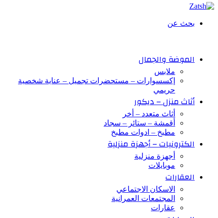
بحث عن
الموضة والجمال
ملابس
إكسسوارات – مستحضرات تجميل – عناية شخصية
حريمي
أثاث منزل – ديكور
أثاث متعدد – أخر
أقمشة – ستائر – سجاد
مطبخ – ادوات مطبخ
الكترونيات – أجهزة منزلية
أجهزة منزلية
موبايلات
العقارات
الاسكان الاجتماعي
المجتمعات العمرانية
عقارات