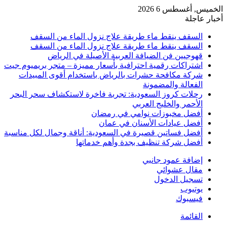
الخميس, أغسطس 6 2026
أخبار عاجلة
السقف ينقط ماء طريقة علاج نزول الماء من السقف
السقف ينقط ماء طريقة علاج نزول الماء من السقف
قهوجيين فن الضيافة العربية الأصيلة في الرياض
اشتراكات رقمية احترافية بأسعار مميزة – متجر بريميوم جيت
شركة مكافحة حشرات بالرياض باستخدام أقوى المبيدات
الفعالة والمضمونة
رحلات كروز السعودية: تجربة فاخرة لاستكشاف سحر البحر
الأحمر والخليج العربي
أفضل مخبوزات نوامي في رمضان
أفضل عيادات الأسنان في عمان
أفضل فساتين قصيرة في السعودية: أناقة وجمال لكل مناسبة
أفضل شركة تنظيف بجدة وأهم خدماتها
إضافة عمود جانبي
مقال عشوائي
تسجيل الدخول
يوتيوب
فيسبوك
القائمة