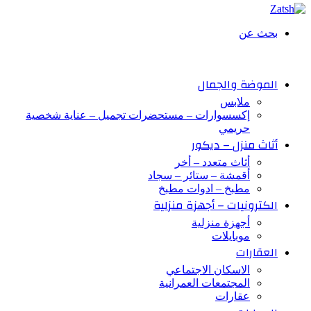
بحث عن
الموضة والجمال
ملابس
إكسسوارات – مستحضرات تجميل – عناية شخصية
حريمي
أثاث منزل – ديكور
أثاث متعدد – أخر
أقمشة – ستائر – سجاد
مطبخ – ادوات مطبخ
الكترونيات – أجهزة منزلية
أجهزة منزلية
موبايلات
العقارات
الاسكان الاجتماعي
المجتمعات العمرانية
عقارات