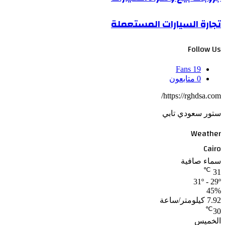
تجارة السيارات المستعملة
Follow Us
Fans
19
0
متابعون
https://rghdsa.com/
ستور سعودي تابي
Weather
Cairo
سماء صافية
℃
31
31º - 29º
45%
7.92 كيلومتر/ساعة
℃
30
الخميس