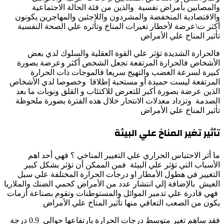
والمصابين بأمراض نفسية والذين من فئة الحالة الاجتماعية
والاقتصادية المنخفضة والمشردون واللاجئين والمهاجرين يكونون
أكثر ت\عرضة لأخطار تغيرات المناخ وتأثره علي الصحة النفسية
تأثير المناخ علي الأمراض
فالحرارة الشديدة تؤثر علي القوة العقلية والسلوك لدي بعض
الأشخاص فالحرارة المرتفعة تجعل الشخص أكثر وعرضة بصورة
كبيرة لسرعة الغضب والتهيج سريعا فالموجات ذات الحرارة
المرتفعة ليست حميدة أو مستحبة إطلاقا وخصوصا لدي الأشخاص
الذين عرضة بصورة أكبر للتعرض للاكتئاب و القلق ونوبات ما بعد
الصدمة وتزداد معدلات الانتحار خلال هذه الفترة بصورة ملحوظة
تأثير المناخ علي الأمراض
تأثير تغير المناخ علي البيئة
ما أثر الاحتباس الحراري علي التغيير المناخي ؟ فهي أحد اهم
الأسباب التي تؤثر علي البيئة فمن الممكن أن تؤثر بشكل كبير
التغيير في هطول الأمطار او درجات الحرارة المختلفة علي سبل
العيش بالإضافة إلي انتشار عدد من الأمراض كحمي الضنك والملاريا
فهي قادرة علي تدمير الموائل والمستوطنات وتقوم بصناعة أزمات
يكون من الصعب التعافي منها تأثير المناخ علي الأمراض
فقد ساهم تغير متوسط درجات الحرارة بارتفاعها حوالي 0.9 درجة