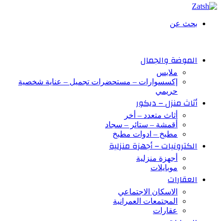
بحث عن
الموضة والجمال
ملابس
إكسسوارات – مستحضرات تجميل – عناية شخصية
حريمي
أثاث منزل – ديكور
أثاث متعدد – أخر
أقمشة – ستائر – سجاد
مطبخ – ادوات مطبخ
الكترونيات – أجهزة منزلية
أجهزة منزلية
موبايلات
العقارات
الاسكان الاجتماعي
المجتمعات العمرانية
عقارات