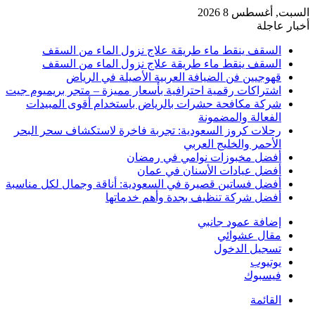
السبت, أغسطس 8 2026
أخبار عاجلة
السقف ينقط ماء طريقة علاج نزول الماء من السقف
السقف ينقط ماء طريقة علاج نزول الماء من السقف
قهوجيين فن الضيافة العربية الأصيلة في الرياض
اشتراكات رقمية احترافية بأسعار مميزة – متجر بريميوم جيت
شركة مكافحة حشرات بالرياض باستخدام أقوى المبيدات
الفعالة والمضمونة
رحلات كروز السعودية: تجربة فاخرة لاستكشاف سحر البحر
الأحمر والخليج العربي
أفضل مخبوزات نوامي في رمضان
أفضل عيادات الأسنان في عمان
أفضل فساتين قصيرة في السعودية: أناقة وجمال لكل مناسبة
أفضل شركة تنظيف بجدة وأهم خدماتها
إضافة عمود جانبي
مقال عشوائي
تسجيل الدخول
يوتيوب
فيسبوك
القائمة