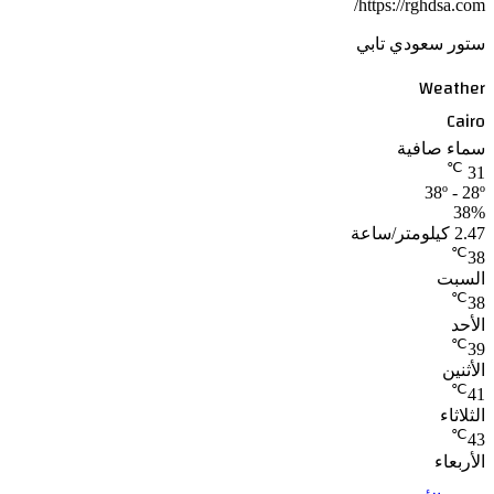
https://rghdsa.com/
ستور سعودي تابي
Weather
Cairo
سماء صافية
℃
31
38º - 28º
38%
2.47 كيلومتر/ساعة
℃
38
السبت
℃
38
الأحد
℃
39
الأثنين
℃
41
الثلاثاء
℃
43
الأربعاء