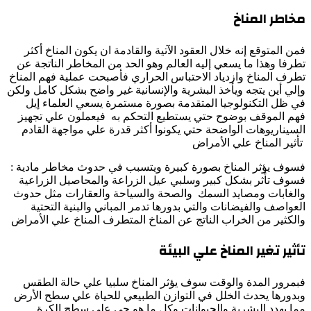
مخاطر المناخ
فمن المتوقع إنه خلال العقود الآتية والقادمة ان يكون المناخ أكثر
تطرفا وهذا ما يسعي إليه العالم وهو الحد من المخاطر الناتجة عن
تطرف المناخ وازدياد الاحتباس الحراري فأصبحت عملية فهم المناخ
وإلي أين يتجه ويأخذ البشرية والإنسانية غير واضح بشكل كامل ولكن
في ظل التكنولوجيا المتقدمة بصورة مستمرة يسعي العلماء إيل
فهم الموقف بوضوح حتي يستطيع التحكم به فيعملون علي تجهيز
السيناريوهات الواضحة حتي يكونوا أكثر قدرة علي مواجهة القادم
تأثير المناخ علي الأمراض
فسوف يؤثر المناخ بصورة كبيرة ويتسبب في حدوث مخاطر مادية :
فسوف تأثر بشكل كبير وسلبي عيل الزراعة والمحاصيل الزراعية
والغابات ومصايد السمك والصحة والسياحة والعقارات مثل حدوث
العواصف والفيضانات والتي بدورها تدمر المباني والبنية التحتية
والكثير من الخراب الناتج عن المناخ المتطرف المناخ علي الأمراض
تأثير تغير المناخ علي البيئة
فبمرور المدة والوقت سوف يؤثر المناخ سلبيا علي حالة الطقس
وبدورها يحدث الخلل في التوازن الطبيعي للحياة علي سطح الأرض
مما يهدد البشرية والحيوانات وكل ما هو حي علي سطح الكرة