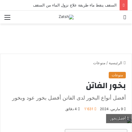
السقف ينقط ماء طريقة علاج نزول الماء من السقف
بحث
الق
عن
الرئيسية
/
منوعات
منوعات
بخور الفاتن
أفضل أنواع البخور لدى الفاتن أفضل بخور عود وبخور
9 مارس، 2024
1٬631
4 دقائق
أفضل بخور