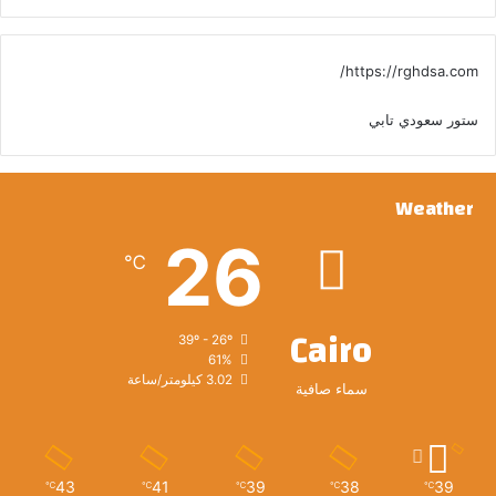
https://rghdsa.com/
ستور سعودي تابي
Weather
26
℃
Cairo
39º - 26º
61%
3.02 كيلومتر/ساعة
سماء صافية
43
41
39
38
39
℃
℃
℃
℃
℃