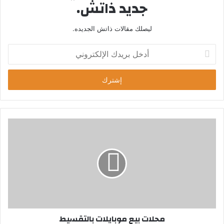
جديد ذاتش.
ليصلك مقالات ذاتش الجديده.
أ
د
خ
ل
ب
ر
ي
د
ك
ا
ل
إ
ل
ك
ت
ر
محلات بيع موبايلات بالتقسيط
و