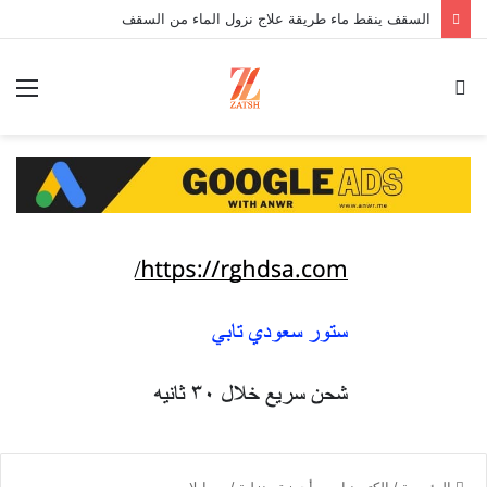
السقف ينقط ماء طريقة علاج نزول الماء من السقف
بحث
الق
عن
الرئيسية
/
الكترونيات - أجهزة منزلية
/
موبايلات