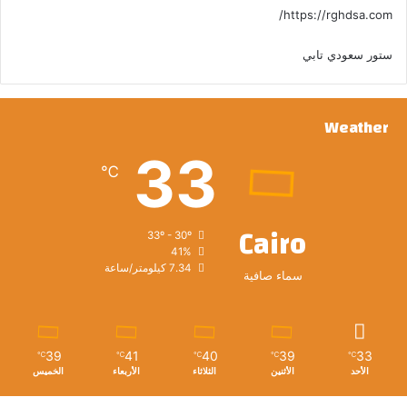
https://rghdsa.com/
ستور سعودي تابي
Weather
33
℃
Cairo
33º - 30º
41%
7.34 كيلومتر/ساعة
سماء صافية
39
41
40
39
33
℃
℃
℃
℃
℃
الأحد
الأثنين
الثلاثاء
الأربعاء
الخميس