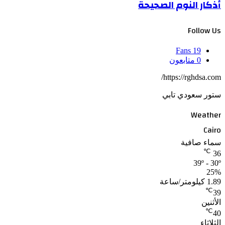
أذكار النوم الصحيحة
Follow Us
Fans
19
0
متابعون
https://rghdsa.com/
ستور سعودي تابي
Weather
Cairo
سماء صافية
℃
36
39º - 30º
25%
1.89 كيلومتر/ساعة
℃
39
الأثنين
℃
40
الثلاثاء