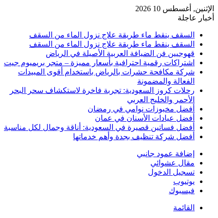
الإثنين, أغسطس 10 2026
أخبار عاجلة
السقف ينقط ماء طريقة علاج نزول الماء من السقف
السقف ينقط ماء طريقة علاج نزول الماء من السقف
قهوجيين فن الضيافة العربية الأصيلة في الرياض
اشتراكات رقمية احترافية بأسعار مميزة – متجر بريميوم جيت
شركة مكافحة حشرات بالرياض باستخدام أقوى المبيدات
الفعالة والمضمونة
رحلات كروز السعودية: تجربة فاخرة لاستكشاف سحر البحر
الأحمر والخليج العربي
أفضل مخبوزات نوامي في رمضان
أفضل عيادات الأسنان في عمان
أفضل فساتين قصيرة في السعودية: أناقة وجمال لكل مناسبة
أفضل شركة تنظيف بجدة وأهم خدماتها
إضافة عمود جانبي
مقال عشوائي
تسجيل الدخول
يوتيوب
فيسبوك
القائمة