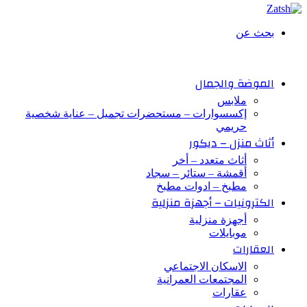
بحث عن
الموضة والجمال
ملابس
إكسسوارات – مستحضرات تجميل – عناية شخصية
حريمي
أثاث منزل – ديكور
أثاث متعدد – أخر
أقمشة – ستائر – سجاد
مطبخ – ادوات مطبخ
الكترونيات – أجهزة منزلية
أجهزة منزلية
موبايلات
العقارات
الاسكان الاجتماعي
المجتمعات العمرانية
عقارات