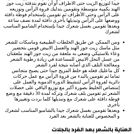
جيدا لتوزيع الزيت حتى الاطراف أو أن تقوم بتدفئة زيت جوز
الهند بكمية متوسطة وتقومين بتدليك فروة الرأس وتوزيعه
على الرأس وحتى الأطراف ثم تقومين بإستخدام فوطة دافئة
ووضعها على الرأس وتبديلها بأخرى دافئة لمدة نصف ساعة
وبعدها تقومين بغسل شعرك جيدا بإستخدام الشامبو المناسب
لشعرك
ومن الممكن عن طريق الخلطات الطبيعية وماسكات للشعر
مثل ماسك زيت جوز الهند والعسل الابيض قومي بتحضير
وعاء بلاستيكي وضعي به ملعقة من زيت جوز الهند ملعقتان
من عسل النحل الابيض للمساعدة في زيادة رطوبة الشعر
ومعالجة التلف الذي أصابه نتيجة لفرد الشعر
كل ماعليك فعله هو خلط المزيج جيدا حتى يصبح متجانس
تماما ثم تقومين بالبدء من فروة الرأس مع عمل حركات
دائرية لفروة الرأس لتنشيط الدورة الدموية والعمل على
إمتصاص الخليط بصورة أكبر مع توزيع الباقي على خصلات
الشعر ثم تقومين بلف شعرك وتركه لمدة 30 دقيقة مع وضع
فوطة دافئة على شعرك مع وتبديلها كلما بردت وتغييرها
بأخرى
وبعدها تقومين بغسل شعرك جيدا بالشامبو المناسب لشعرك
و المخصوص للعناية بالشعر بعد الفرد
العناية بالشعر بعد الفرد بالجلات