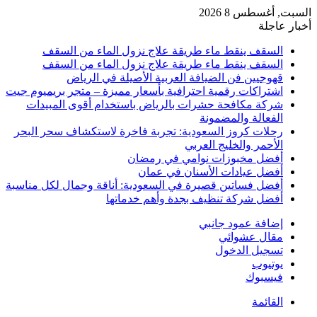
السبت, أغسطس 8 2026
أخبار عاجلة
السقف ينقط ماء طريقة علاج نزول الماء من السقف
السقف ينقط ماء طريقة علاج نزول الماء من السقف
قهوجيين فن الضيافة العربية الأصيلة في الرياض
اشتراكات رقمية احترافية بأسعار مميزة – متجر بريميوم جيت
شركة مكافحة حشرات بالرياض باستخدام أقوى المبيدات
الفعالة والمضمونة
رحلات كروز السعودية: تجربة فاخرة لاستكشاف سحر البحر
الأحمر والخليج العربي
أفضل مخبوزات نوامي في رمضان
أفضل عيادات الأسنان في عمان
أفضل فساتين قصيرة في السعودية: أناقة وجمال لكل مناسبة
أفضل شركة تنظيف بجدة وأهم خدماتها
إضافة عمود جانبي
مقال عشوائي
تسجيل الدخول
يوتيوب
فيسبوك
القائمة