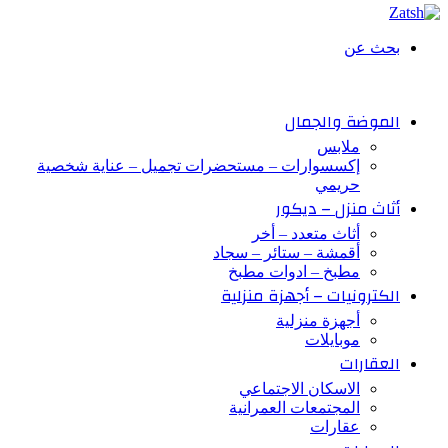
بحث عن
الموضة والجمال
ملابس
إكسسوارات – مستحضرات تجميل – عناية شخصية
حريمي
أثاث منزل – ديكور
أثاث متعدد – أخر
أقمشة – ستائر – سجاد
مطبخ – ادوات مطبخ
الكترونيات – أجهزة منزلية
أجهزة منزلية
موبايلات
العقارات
الاسكان الاجتماعي
المجتمعات العمرانية
عقارات