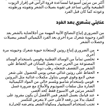
أكثر من مرتين أسبوعيا لمساعدة فروة الرأس في إفراز الزيوت
الطبيعية والتي تساعد في تقوية بصيلات الشعر وتقويته ورطوبته
وعودته كما كان قبل الفرد
عنايتي بشعري بعد الفرد
من الضروري إتباع النصائح الآتية المهمة من أجلالعناية بالشعر بعد
الفرد وحيوية شعرك مرة أخري بعد الفرد الكيميائي المضر ببصيلات
وخصلات الشعر
من الضروري إتباع روتين لإستعادة حيوية شعرك وحيويته مرة
أخرى
تخلصي تمامآ من الوسائد القطنية وقومي باستخدام الوسائد
المصنوعة من الحرير حيث يعمل الساتان في الحفاظ علي
الشعر من التقصف فتجعله رطب دوما
الحفاظ على روتين غذائي صحي يومي للحصول على شعر
صحي لامع وقوي قومي بتناول مكملات غذائية مثل البروتين
قومي بإستخدام شامبو وبلسم خالي من المواد الكيميائية
الضارة مثل سلفات الصوديوم والأملاح مع ضرورة غسل
الشعر مرتين في الاسبوع فقط كحد أقصى
عند قيامك بغسل الشعر فمن الأفضل أن يكون مفرود على
كتفيك بدلا من رفعه لأعلى حتى لا يتعرض للتكسر
تجنب إستخدام السيشوار ومكواة الشعر وتعرضه للحرارة