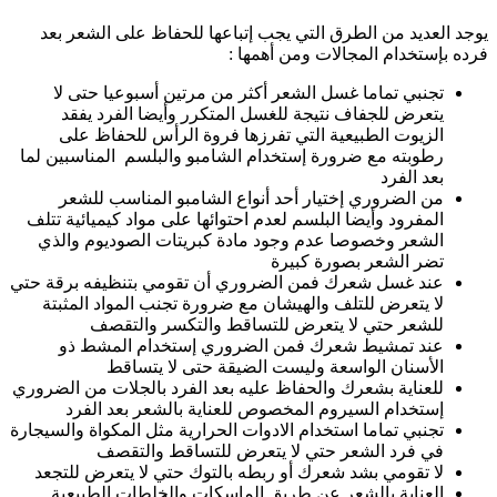
يوجد العديد من الطرق التي يجب إتباعها للحفاظ على الشعر بعد
فرده بإستخدام المجالات ومن أهمها :
تجنبي تماما غسل الشعر أكثر من مرتين أسبوعيا حتى لا
يتعرض للجفاف نتيجة للغسل المتكرر وأيضا الفرد يفقد
الزيوت الطبيعية التي تفرزها فروة الرأس للحفاظ على
رطوبته مع ضرورة إستخدام الشامبو والبلسم المناسبين لما
بعد الفرد
من الضروري إختيار أحد أنواع الشامبو المناسب للشعر
المفرود وأيضا البلسم لعدم احتوائها على مواد كيميائية تتلف
الشعر وخصوصا عدم وجود مادة كبريتات الصوديوم والذي
تضر الشعر بصورة كبيرة
عند غسل شعرك فمن الضروري أن تقومي بتنظيفه برقة حتي
لا يتعرض للتلف والهيشان مع ضرورة تجنب المواد المثبتة
للشعر حتي لا يتعرض للتساقط والتكسر والتقصف
عند تمشيط شعرك فمن الضروري إستخدام المشط ذو
الأسنان الواسعة وليست الضيقة حتى لا يتساقط
للعناية بشعرك والحفاظ عليه بعد الفرد بالجلات من الضروري
إستخدام السيروم المخصوص للعناية بالشعر بعد الفرد
تجنبي تماما استخدام الادوات الحرارية مثل المكواة والسيجارة
في فرد الشعر حتي لا يتعرض للتساقط والتقصف
لا تقومي بشد شعرك أو ربطه بالتوك حتي لا يتعرض للتجعد
العناية بالشعر عن طريق الماسكات والخلطات الطبيعية