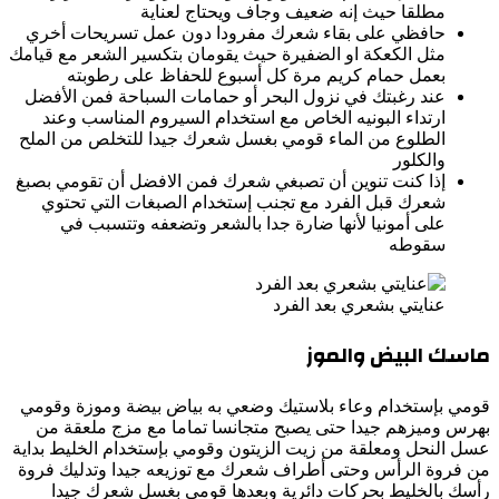
مطلقا حيث إنه ضعيف وجاف ويحتاج لعناية
حافظي على بقاء شعرك مفرودا دون عمل تسريحات أخري
مثل الكعكة او الضفيرة حيث يقومان بتكسير الشعر مع قيامك
بعمل حمام كريم مرة كل أسبوع للحفاظ على رطوبته
عند رغبتك في نزول البحر أو حمامات السباحة فمن الأفضل
ارتداء البونيه الخاص مع استخدام السيروم المناسب وعند
الطلوع من الماء قومي بغسل شعرك جيدا للتخلص من الملح
والكلور
إذا كنت تنوين أن تصبغي شعرك فمن الافضل أن تقومي بصبغ
شعرك قبل الفرد مع تجنب إستخدام الصبغات التي تحتوي
على أمونيا لأنها ضارة جدا بالشعر وتضعفه وتتسبب في
سقوطه
عنايتي بشعري بعد الفرد
ماسك البيض والموز
قومي بإستخدام وعاء بلاستيك وضعي به بياض بيضة وموزة وقومي
بهرس وميزهم جيدا حتى يصبح متجانسا تماما مع مزج ملعقة من
عسل النحل ومعلقة من زيت الزيتون وقومي بإستخدام الخليط بداية
من فروة الرأس وحتى أطراف شعرك مع توزيعه جيدا وتدليك فروة
رأسك بالخليط بحركات دائرية وبعدها قومي بغسل شعرك جيدا