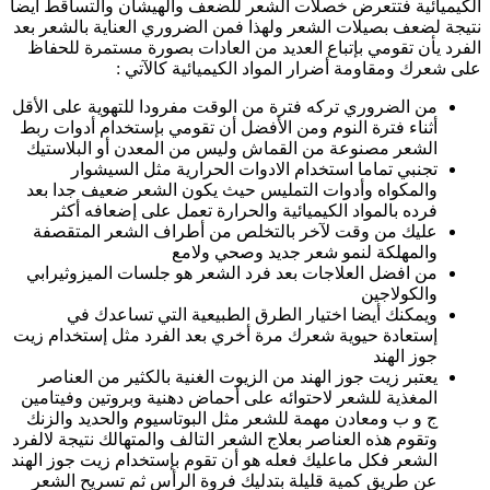
الكيميائية فتتعرض خصلات الشعر للضعف والهيشان والتساقط أيضا
نتيجة لضعف بصيلات الشعر ولهذا فمن الضروري العناية بالشعر بعد
الفرد يأن تقومي بإتباع العديد من العادات بصورة مستمرة للحفاظ
على شعرك ومقاومة أضرار المواد الكيميائية كالآتي :
من الضروري تركه فترة من الوقت مفرودا للتهوية على الأقل
أثناء فترة النوم ومن الأفضل أن تقومي بإستخدام أدوات ربط
الشعر مصنوعة من القماش وليس من المعدن أو البلاستيك
تجنبي تماما استخدام الادوات الحرارية مثل السيشوار
والمكواه وأدوات التمليس حيث يكون الشعر ضعيف جدا بعد
فرده بالمواد الكيميائية والحرارة تعمل على إضعافه أكثر
عليك من وقت لآخر بالتخلص من أطراف الشعر المتقصفة
والمهلكة لنمو شعر جديد وصحي ولامع
من افضل العلاجات بعد فرد الشعر هو جلسات الميزوثيرابي
والكولاجين
ويمكنك أيضا اختيار الطرق الطبيعية التي تساعدك في
إستعادة حيوية شعرك مرة أخري بعد الفرد مثل إستخدام زيت
جوز الهند
يعتبر زيت جوز الهند من الزيوت الغنية بالكثير من العناصر
المغذية للشعر لاحتوائه على أحماض دهنية وبروتين وفيتامين
ج و ب ومعادن مهمة للشعر مثل البوتاسيوم والحديد والزنك
وتقوم هذه العناصر بعلاج الشعر التالف والمتهالك نتيجة لالفرد
الشعر فكل ماعليك فعله هو أن تقوم بإستخدام زيت جوز الهند
عن طريق كمية قليلة بتدليك فروة الرأس ثم تسريح الشعر