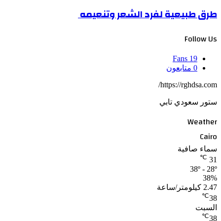
طرق طبيعية لفرد الشعر وتنعيمه
Follow Us
Fans
19
0
متابعون
https://rghdsa.com/
ستور سعودي تابي
Weather
Cairo
سماء صافية
℃
31
38º - 28º
38%
2.47 كيلومتر/ساعة
℃
38
السبت
℃
38