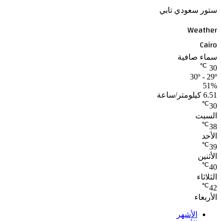
ستور سعودي تابي
Weather
Cairo
سماء صافية
℃
30
30º - 29º
51%
6.51 كيلومتر/ساعة
℃
30
السبت
℃
38
الأحد
℃
39
الأثنين
℃
40
الثلاثاء
℃
42
الأربعاء
الأشهر