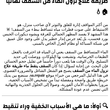
طريقة علاج نزول الماء من السقف نهائياً
🏠💧
من أكثر المواقف إثارة للقلق والتوتر لأي صاحب منزل، هو
الاستيقاظ على صوت قطرات مياه تتساقط ببطء من السقف! 🚨
هذا المشهد لا يفسد المظهر الجمالي للغرفة ويشوه ديكورات الجبس
بورد فحسب، بل يُعد جرس إنذار خطير يدل على وجود خلل عميق
في شبكة السباكة أو نظام العزل الخاص بالمبنى.
الماء المتساقط من السقف يعني أن المياه قد اخترقت بالفعل
الطبقات الخرسانية، وتشبعت بها البلوكات، ووصلت إلى حديد
التسليح. ولأن الوقت هنا يلعب دوراً حاسماً في تقليل حجم الخسائر،
فإن البحث عن إجابة لسؤال: إذا كان
السقف ينقط ماء طريقة علاج
نزول الماء من السقف
يصبح هو الشغل الشاغل والضرورة القصوى.
في هذا الدليل المرجعي من خبراء موقع
sa.repair
، سنضع بين يديك
خريطة طريق واضحة ومفصلة تبدأ من تشخيص الأسباب الخفية،
مروراً بخطوات الأمان الفورية، وصولاً إلى الحلول الجذرية والنهائية
التي تضمن عدم عودة المشكلة.
🔍 أولاً: ما هي الأسباب الخفية وراء تنقيط