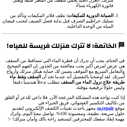
منزلك. العزل الجيد يحمي سقفك من المطر صيفاً ويقلل
فاتورة الكهرباء شتاءً.
الصيانة الدورية للمكيفات:
نظف فلاتر المكيفات وتأكد من
تسليك خراطيم الصرف قبل بداية فصل الصيف لتجنب فيضان
المياه من الوحدة الداخلية.
🏁 الخاتمة: لا تترك منزلك فريسة للمياه!
في الختام، يجب أن ندرك أن قطرة الماء التي تتساقط من السقف
هي عرض لمرض أكبر يجب معالجته من الجذور. إن الفهم الصحيح
والتعامل السريع مع الموقف يضمن لك حماية هيكل منزلك وأرواح
أسرتك. لقد أوضحنا بالتفصيل أنه عندما تجد أن
السقف ينقط ماء
طريقة علاج نزول الماء من السقف
تتطلب تدخلاً هندسياً دقيقاً
وليس حلولاً ترقيعية مؤقتة.
إذا كنت تواجه هذه المشكلة المزعجة الآن، فلا داعي للذعر أو القلق
من تكاليف التكسير العشوائي. فريق الخبراء في
موقع
sa.repair
مجهز بأحدث تقنيات الكشف الإلكتروني لتقديم
حلول سريعة، نظيفة، ومضمونة 100%. تواصل معنا اليوم، واترك
مهمة إنقاذ سقفك للمحترفين لتستعيد راحة بالك وأمان منزلك! ✨