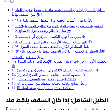
الدليل الشامل: إذا كان السقف ينقط ماء طريقة علاج نزول الماء
من السقف نهائياً 🏠💧
🔍 أولاً: ما هي الأسباب الخفية وراء تنقيط السقف للماء؟
1. تسربات حمام أو مطبخ الجار العلوي (الطابق الذي يعلوك) 🛁
2. مياه الأمطار وضعف عزل الأسطح 🌧️
3. تسربات أجهزة التكييف المركزي أو الاسبليت ❄️
4. تلف شبكة التدفئة الأرضية أو المواسير المشتركة 🚰
🚨 ثانياً: المخاطر الكارثية لتجاهل تنقيط سقف المنزل
🛠️ ثالثاً: الخطوات العملية.. إذا كان السقف ينقط ماء طريقة علاج
نزول الماء من السقف
الخطوة الأولى: إجراءات الأمان الفورية (الإسعافات الأولية للمنزل)
🛑
الخطوة الثانية: الكشف الإلكتروني الدقيق (بدون تكسير) 📱
الخطوة الثالثة: معالجة المصدر (العلاج الجذري) 🔧
الخطوة الرابعة: ترميم السقف المتضرر 🎨
💡 رابعاً: نصائح وقائية لحماية سقفك من التسربات
🏁 الخاتمة: لا تترك منزلك فريسة للمياه!
الدليل الشامل: إذا كان السقف ينقط ماء