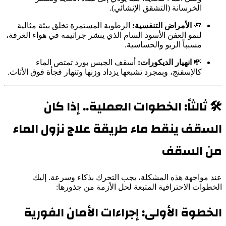
الخرسانة (التشقق الإنشائي).
🦠
الأمراض التنفسية:
الرطوبة المستمرة تخلق بيئة مثالية
لنمو العفن الأسود السام الذي ينشر جراثيمه في هواء الغرفة،
مسبباً الربو والحساسية.
💸
انهيار الديكورات:
أسقف الجبس بورد تمتص الماء
كالإسفنج، وبمجرد تشبعها يزداد وزنها وتنهار فجأة فوق الأثاث.
🛠️ ثالثاً: الخطوات العملية.. إذا كان
السقف ينقط ماء طريقة علاج نزول الماء
من السقف
عند مواجهة هذه المشكلة، يجب التحرك بذكاء وسرعة. إليك
الخطوات الاحترافية المتبعة لحل الأزمة من جذورها:
الخطوة الأولى: إجراءات الأمان الفورية