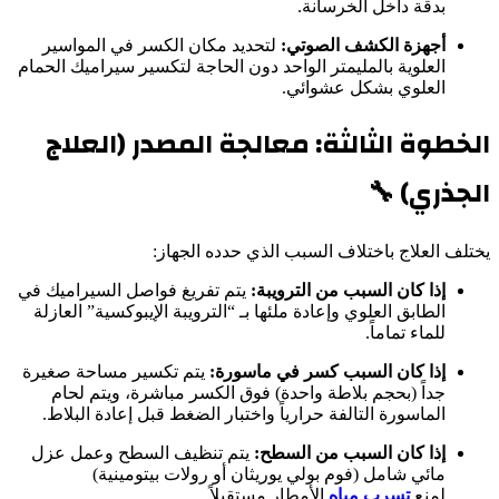
بدقة داخل الخرسانة.
أجهزة الكشف الصوتي:
لتحديد مكان الكسر في المواسير
العلوية بالمليمتر الواحد دون الحاجة لتكسير سيراميك الحمام
العلوي بشكل عشوائي.
الخطوة الثالثة: معالجة المصدر (العلاج
الجذري) 🔧
يختلف العلاج باختلاف السبب الذي حدده الجهاز:
إذا كان السبب من الترويبة:
يتم تفريغ فواصل السيراميك في
الطابق العلوي وإعادة ملئها بـ “الترويبة الإيبوكسية” العازلة
للماء تماماً.
إذا كان السبب كسر في ماسورة:
يتم تكسير مساحة صغيرة
جداً (بحجم بلاطة واحدة) فوق الكسر مباشرة، ويتم لحام
الماسورة التالفة حرارياً واختبار الضغط قبل إعادة البلاط.
إذا كان السبب من السطح:
يتم تنظيف السطح وعمل عزل
مائي شامل (فوم بولي يوريثان أو رولات بيتومينية)
لمنع
تسرب مياه
الأمطار مستقبلاً.