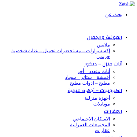
بحث عن
الموضة والجمال
ملابس
إكسسوارات – مستحضرات تجميل – عناية شخصية
حريمي
أثاث منزل – ديكور
أثاث متعدد – أخر
أقمشة – ستائر – سجاد
مطبخ – ادوات مطبخ
الكترونيات – أجهزة منزلية
أجهزة منزلية
موبايلات
العقارات
الاسكان الاجتماعي
المجتمعات العمرانية
عقارات