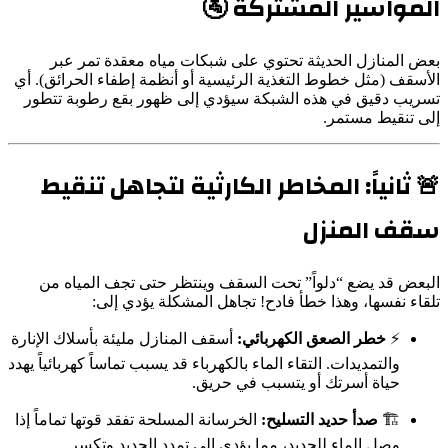
المواسير المشتركة 🚰
بعض المنازل الحديثة تحتوي على شبكات مياه معقدة تمر عبر
الأسقف (مثل خطوط التغذية الرئيسية أو أنظمة إطفاء الحرائق). أي
تسريب دقيق في هذه الشبكة سيؤدي إلى ظهور بقع رطوبة تتطور
إلى تنقيط مستمر.
🚨 ثانياً: المخاطر الكارثية لتجاهل تنقيط
سقف المنزل
البعض قد يضع “دلواً” تحت السقف وينتظر حتى تجف المياه من
تلقاء نفسها، وهذا خطأ فادح! تجاهل المشكلة يؤدي إلى:
⚡
خطر الصعق الكهربائي:
أسقف المنازل مليئة بأسلاك الإنارة
والتمديدات. التقاء الماء بالكهرباء قد يسبب تماساً كهربائياً يهدد
حياة أسرتك أو يتسبب في حريق.
🏗️
صدأ حديد التسليح:
الخرسانة المسلحة تفقد قوتها تماماً إذا
وصل الماء للحديد، مما يؤدي إلى تمدد الحديد وتكسر