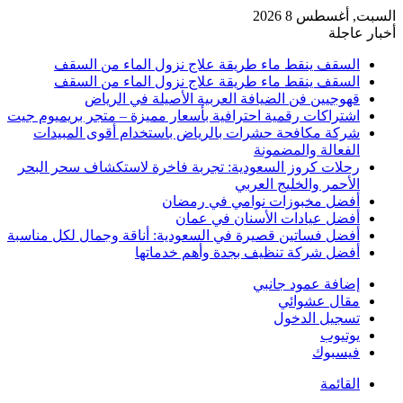
السبت, أغسطس 8 2026
أخبار عاجلة
السقف ينقط ماء طريقة علاج نزول الماء من السقف
السقف ينقط ماء طريقة علاج نزول الماء من السقف
قهوجيين فن الضيافة العربية الأصيلة في الرياض
اشتراكات رقمية احترافية بأسعار مميزة – متجر بريميوم جيت
شركة مكافحة حشرات بالرياض باستخدام أقوى المبيدات
الفعالة والمضمونة
رحلات كروز السعودية: تجربة فاخرة لاستكشاف سحر البحر
الأحمر والخليج العربي
أفضل مخبوزات نوامي في رمضان
أفضل عيادات الأسنان في عمان
أفضل فساتين قصيرة في السعودية: أناقة وجمال لكل مناسبة
أفضل شركة تنظيف بجدة وأهم خدماتها
إضافة عمود جانبي
مقال عشوائي
تسجيل الدخول
يوتيوب
فيسبوك
القائمة