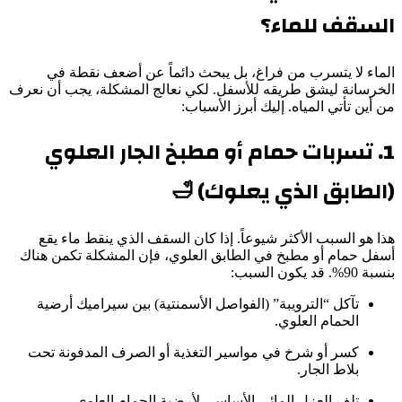
السقف للماء؟
الماء لا يتسرب من فراغ، بل يبحث دائماً عن أضعف نقطة في
الخرسانة ليشق طريقه للأسفل. لكي نعالج المشكلة، يجب أن نعرف
من أين تأتي المياه. إليك أبرز الأسباب:
1. تسربات حمام أو مطبخ الجار العلوي
(الطابق الذي يعلوك) 🛁
هذا هو السبب الأكثر شيوعاً. إذا كان السقف الذي ينقط ماء يقع
أسفل حمام أو مطبخ في الطابق العلوي، فإن المشكلة تكمن هناك
بنسبة 90%. قد يكون السبب:
تآكل “الترويبة” (الفواصل الأسمنتية) بين سيراميك أرضية
الحمام العلوي.
كسر أو شرخ في مواسير التغذية أو الصرف المدفونة تحت
بلاط الجار.
تلف العزل المائي الأساسي لأرضية الحمام العلوي.