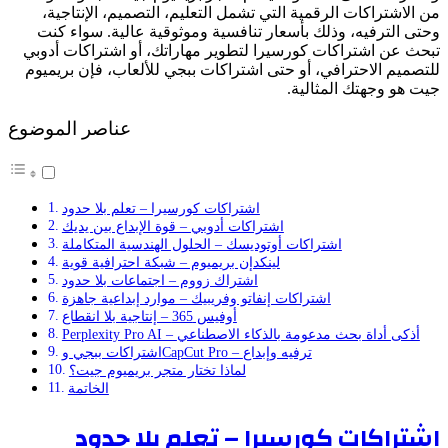
من الاشتراكات الرقمية التي تشمل التعليم، التصميم، الإنتاجية،
وحتى الترفيه، وذلك بأسعار تنافسية وموثوقية عالية. سواء كنت
تبحث عن اشتراكات كورسيرا لتطوير مهاراتك، أو اشتراكات أدوبي
للتصميم الاحترافي، أو حتى اشتراكات ببجي للألعاب، فإن بريميوم
جيت هو وجهتك المثالية.
عناصر الموضوع
اشتراكات كورسيرا – تعلم بلا حدود
اشتراكات أدوبي – قوة الإبداع بين يديك
اشتراكات أوتوديسك – الحلول الهندسية المتكاملة
لينكدإن بريميوم – شبكة احترافية قوية
اشتراك زووم – اجتماعات بلا حدود
اشتراكات إنفاتو وفريبيك – موارد إبداعية جاهزة
أوفيس 365 – إنتاجية بلا انقطاع
Perplexity Pro AI – أذكى أداة بحث مدعومة بالذكاء الاصطناعي
اشتراكات ببجي وCapCut Pro – ترفيه وإبداع
لماذا تختار متجر بريميوم جيت؟
الخاتمة
اشتراكات كورسيرا – تعلم بلا حدود