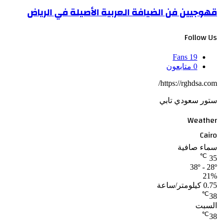
قهوجيين فن الضيافة العربية الأصيلة في الرياض
Follow Us
Fans
19
0
متابعون
https://rghdsa.com/
ستور سعودي تابي
Weather
Cairo
سماء صافية
℃
35
38º - 28º
21%
0.75 كيلومتر/ساعة
℃
38
السبت
℃
38