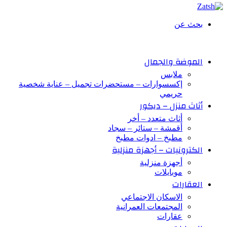
بحث عن
الموضة والجمال
ملابس
إكسسوارات – مستحضرات تجميل – عناية شخصية
حريمي
أثاث منزل – ديكور
أثاث متعدد – أخر
أقمشة – ستائر – سجاد
مطبخ – ادوات مطبخ
الكترونيات – أجهزة منزلية
أجهزة منزلية
موبايلات
العقارات
الاسكان الاجتماعي
المجتمعات العمرانية
عقارات