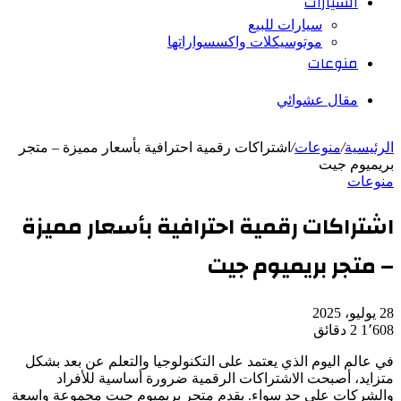
السيارات
سيارات للبيع
موتوسيكلات واكسسواراتها
منوعات
مقال عشوائي
الرئيسية
/
منوعات
/
اشتراكات رقمية احترافية بأسعار مميزة – متجر
بريميوم جيت
منوعات
اشتراكات رقمية احترافية بأسعار مميزة
– متجر بريميوم جيت
28 يوليو، 2025
1٬608
2 دقائق
في عالم اليوم الذي يعتمد على التكنولوجيا والتعلم عن بعد بشكل
متزايد، أصبحت الاشتراكات الرقمية ضرورة أساسية للأفراد
والشركات على حد سواء. يقدم متجر بريميوم جيت مجموعة واسعة