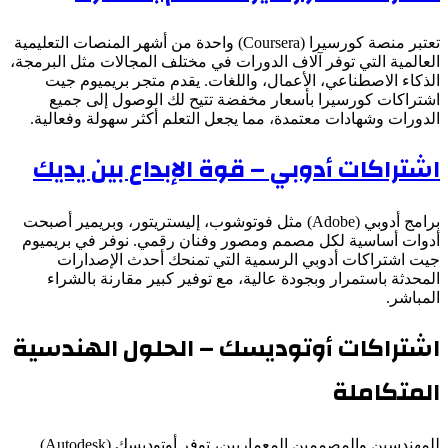
تعتبر منصة كورسيرا (Coursera) واحدة من أشهر المنصات التعليمية
العالمية التي توفر آلاف الدورات في مختلف المجالات مثل البرمجة،
الذكاء الاصطناعي، الأعمال، واللغات. يقدم متجر بريميوم جيت
اشتراكات كورسيرا بأسعار مخفضة تتيح لك الوصول إلى جميع
الدورات وشهادات معتمدة، مما يجعل التعلم أكثر سهولة وفعالية.
اشتراكات أدوبي – قوة الإبداع بين يديك
برامج أدوبي (Adobe) مثل فوتوشوب، إليستريتور، وبريمير أصبحت
أدوات أساسية لكل مصمم ومصور وفنان رقمي. نوفر في بريميوم
جيت اشتراكات أدوبي الرسمية التي تمنحك أحدث الإصدارات
المحدثة باستمرار وبجودة عالية، مع توفير كبير مقارنة بالشراء
المباشر.
اشتراكات أوتوديسك – الحلول الهندسية
المتكاملة
للمهندسين والمصممين المعماريين، توفر أوتوديسك (Autodesk)