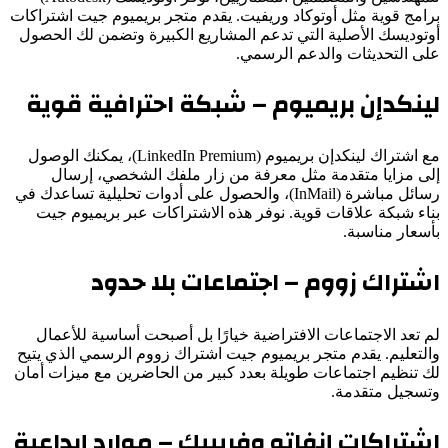
برامج قوية مثل أوتوكاد وريفيت. يقدم متجر بريميوم جيت اشتراكات
أوتوديسك الأصلية التي تدعم المشاريع الكبيرة وتضمن لك الحصول
على التحديثات والدعم الرسمي.
لينكدإن بريميوم – شبكة احترافية قوية
مع اشتراك لينكدإن بريميوم (LinkedIn Premium)، يمكنك الوصول
إلى مزايا متقدمة مثل معرفة من زار ملفك الشخصي، إرسال
رسائل مباشرة (InMail)، والحصول على أدوات تحليلية تساعدك في
بناء شبكة علاقات قوية. نوفر هذه الاشتراكات عبر بريميوم جيت
بأسعار مناسبة.
اشتراك زووم – اجتماعات بلا حدود
لم تعد الاجتماعات الافتراضية خيارًا بل أصبحت أساسية للأعمال
والتعليم. يقدم متجر بريميوم جيت اشتراك زووم الرسمي الذي يتيح
لك تنظيم اجتماعات طويلة بعدد كبير من الحاضرين مع ميزات أمان
وتسجيل متقدمة.
اشتراكات إنفاتو وفريبيك – موارد إبداعية