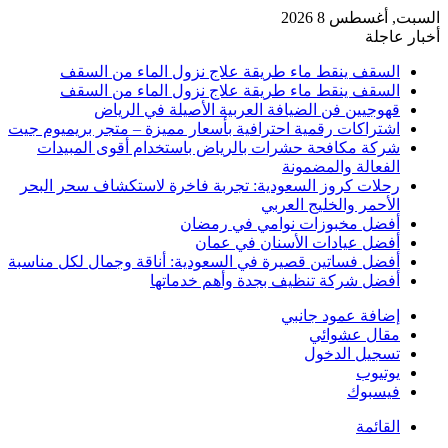
السبت, أغسطس 8 2026
أخبار عاجلة
السقف ينقط ماء طريقة علاج نزول الماء من السقف
السقف ينقط ماء طريقة علاج نزول الماء من السقف
قهوجيين فن الضيافة العربية الأصيلة في الرياض
اشتراكات رقمية احترافية بأسعار مميزة – متجر بريميوم جيت
شركة مكافحة حشرات بالرياض باستخدام أقوى المبيدات
الفعالة والمضمونة
رحلات كروز السعودية: تجربة فاخرة لاستكشاف سحر البحر
الأحمر والخليج العربي
أفضل مخبوزات نوامي في رمضان
أفضل عيادات الأسنان في عمان
أفضل فساتين قصيرة في السعودية: أناقة وجمال لكل مناسبة
أفضل شركة تنظيف بجدة وأهم خدماتها
إضافة عمود جانبي
مقال عشوائي
تسجيل الدخول
يوتيوب
فيسبوك
القائمة