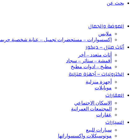
بحث عن
الموضة والجمال
ملابس
إكسسوارات – مستحضرات تجميل – عناية شخصية حريم
أثاث منزل – ديكور
أثاث متعدد – أخر
أقمشة – ستائر – سجاد
مطبخ – ادوات مطبخ
الكترونيات – أجهزة منزلية
أجهزة منزلية
موبايلات
العقارات
الاسكان الاجتماعي
المجتمعات العمرانية
عقارات
السيارات
سيارات للبيع
موتوسيكلات واكسسواراتها