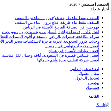
الجمعة, أغسطس 7 2026
أخبار عاجلة
السقف ينقط ماء طريقة علاج نزول الماء من السقف
السقف ينقط ماء طريقة علاج نزول الماء من السقف
قهوجيين فن الضيافة العربية الأصيلة في الرياض
اشتراكات رقمية احترافية بأسعار مميزة – متجر بريميوم جيت
شركة مكافحة حشرات بالرياض باستخدام أقوى المبيدات الفعال
رحلات كروز السعودية: تجربة فاخرة لاستكشاف سحر البحر الأح
أفضل مخبوزات نوامي في رمضان
أفضل عيادات الأسنان في عمان
أفضل فساتين قصيرة في السعودية: أناقة وجمال لكل مناسبة
أفضل شركة تنظيف بجدة وأهم خدماتها
إضافة عمود جانبي
مقال عشوائي
تسجيل الدخول
يوتيوب
فيسبوك
القائمة