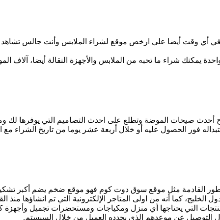
ي أي وقت أيضا على ارخص موقع لشراء الملابس وأنت جالس تشاهد ال
 يمكنك شراء ما تحبه من الملابس والأجهزة النقالة أيضا، آلاف الموا
 أحدث صيحات الموضة وتطلع على احدث التصاميم التي يوفرها لك ومن
بداله فور الحصول عليه أو خلال أربعة عشر يوما من تاريخ الشراء مع ا
 القادمة مثل موقع سوق دوت كوم فهو موقع ضخم يضم أكبر تشكيلة 
لخليج، كما أنه من اولى المتاجر الإلكترونية التي تم انشاؤها منذ الق
تجات التي يحتاجها أي منزل ومكياجات ومستحضرات تجميل وأجهزة كهر
مال التوصيل عن موعدهم الذي يحدده العميل من خلال السيستم.