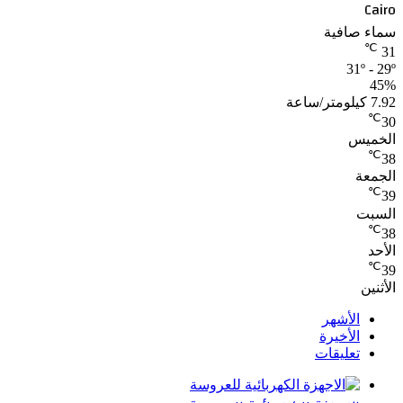
Cairo
سماء صافية
℃
31
31º - 29º
45%
7.92 كيلومتر/ساعة
℃
30
الخميس
℃
38
الجمعة
℃
39
السبت
℃
38
الأحد
℃
39
الأثنين
الأشهر
الأخيرة
تعليقات