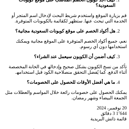
السعودیة؟
قم بزیارة الموقع واستخدم شریط البحث لإدخال اسم المتجر أو
الخدمة التي تبحث عنھا. ستظھر لكقائمة بالكوبونات المتوفرة.
ھل أكواد الخصم على موقع كوبونات السعودیة مجانیة؟
نعم، جمیع أكواد الخصم المتوفرة على الموقع مجانیة ویمكنك
استخدامھا دون أي رسوم.
كیف أضمن أن الكوبون سیعمل عند الشراء؟
تأكد من نسخ الكوبون بشكل صحیح وإدخالھ في الخانة المخصصة
أثناء الدفع. كما یُفضل التحقق منصلاحیة الكود قبل استخدامھ.
ما ھي أفضل الأوقات للحصول على الخصومات؟
یمكنك الحصول على خصومات رائعة خلال المواسم والعطلات مثل
الجمعة البیضاء وشھر رمضان.
20 نوفمبر، 2024
1٬644
3 دقائق
قائمة ذاتش البريدية