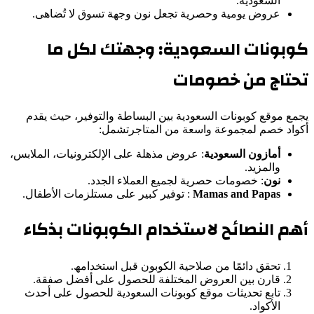
السعودیة.
عروض یومیة وحصریة تجعل نون وجھة تسوق لا تُضاھى.
كوبونات السعودیة: وجھتك لكل ما
تحتاج من خصومات
یجمع موقع كوبونات السعودیة بین البساطة والتوفیر، حیث یقدم
أكواد خصم لمجموعة واسعة من المتاجرتشمل:
أمازون السعودیة
: عروض مذھلة على الإلكترونیات، الملابس،
والمزید.
نون
: خصومات حصریة لجمیع العملاء الجدد.
Mamas and Papas
: توفیر كبیر على مستلزمات الأطفال.
أھم النصائح لاستخدام الكوبونات بذكاء
تحقق دائمًا من صلاحیة الكوبون قبل استخدامھ.
قارن بین العروض المختلفة للحصول على أفضل صفقة.
تابع تحدیثات موقع كوبونات السعودیة للحصول على أحدث
الأكواد.