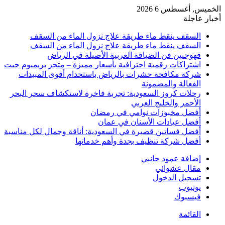
الخميس, أغسطس 6 2026
أخبار عاجلة
السقف ينقط ماء طريقة علاج نزول الماء من السقف
السقف ينقط ماء طريقة علاج نزول الماء من السقف
قهوجيين فن الضيافة العربية الأصيلة في الرياض
اشتراكات رقمية احترافية بأسعار مميزة – متجر بريميوم جيت
شركة مكافحة حشرات بالرياض باستخدام أقوى المبيدات
الفعالة والمضمونة
رحلات كروز السعودية: تجربة فاخرة لاستكشاف سحر البحر
الأحمر والخليج العربي
أفضل مخبوزات نوامي في رمضان
أفضل عيادات الأسنان في عمان
أفضل فساتين قصيرة في السعودية: أناقة وجمال لكل مناسبة
أفضل شركة تنظيف بجدة وأهم خدماتها
إضافة عمود جانبي
مقال عشوائي
تسجيل الدخول
يوتيوب
فيسبوك
القائمة