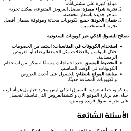
مبالغ كبیرة على مشتریاتك.
تجربة شراء ممیزة
: بفضل العروض المتنوعة، یمكنك تجربة
متاجر جدیدة بأسعار مخفضة.
ضمان الجودة
: جمیع الكوبونات محدثة وموثوقة لضمان أفضل
تجربة للمستخدمین.
نصائح للتسوق الذكي عبر كوبونات السعودیة
استخدام الكوبونات في المناسبات
: استفد من الخصومات
خلال المواسم والعطلات مثل الجمعةالبیضاء أو العروض
الرمضانیة.
التخطیط المسبق
: حدد احتیاجاتك مسبقًا لتتمكن من استخدام
الكوبونات في الوقت المناسب.
متابعة الموقع بانتظام
: للحصول على أحدث العروض
والكوبونات المضافة حدیثًا.
مع كوبونات السعودیة، التسوق الذكي لیس مجرد خیار بل ھو أسلوب
حیاة. قم بزیارة الموقع الآن واكتشفالعروض التي تناسبك لتحصل
على تجربة تسوق فریدة وممیزة.
الأسئلة الشائعة
كیف أجد كوبون الخصم المناسب على موقع كوبونات