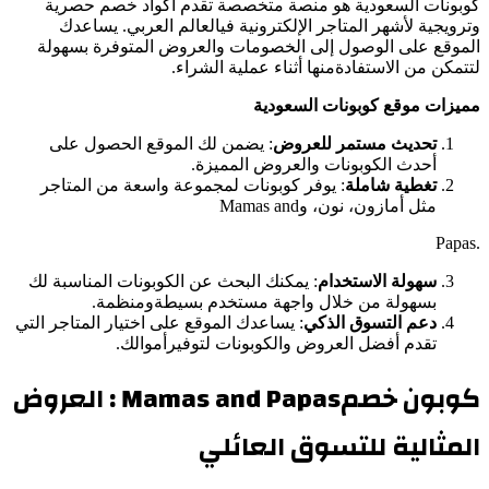
كوبونات السعودیة ھو منصة متخصصة تقدم أكواد خصم حصریة
وترویجیة لأشھر المتاجر الإلكترونیة فيالعالم العربي. یساعدك
الموقع على الوصول إلى الخصومات والعروض المتوفرة بسھولة
لتتمكن من الاستفادةمنھا أثناء عملیة الشراء.
ممیزات موقع كوبونات السعودیة
تحدیث مستمر للعروض
: یضمن لك الموقع الحصول على
أحدث الكوبونات والعروض الممیزة.
تغطیة شاملة
: یوفر كوبونات لمجموعة واسعة من المتاجر
مثل أمازون، نون، وMamas and
.Papas
سھولة الاستخدام
: یمكنك البحث عن الكوبونات المناسبة لك
بسھولة من خلال واجھة مستخدم بسیطةومنظمة.
دعم التسوق الذكي
: یساعدك الموقع على اختیار المتاجر التي
تقدم أفضل العروض والكوبونات لتوفیرأموالك.
كوبون خصمMamas and Papas : العروض
المثالیة للتسوق العائلي