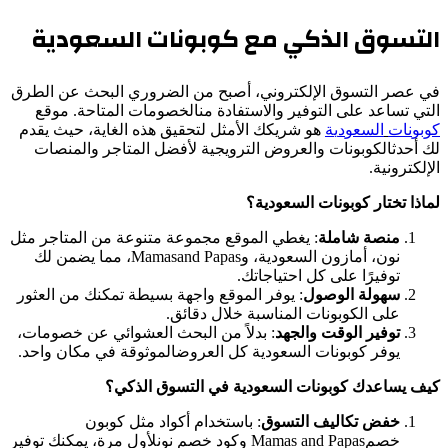
التسوق الذكي مع كوبونات السعودیة
في عصر التسوق الإلكتروني، أصبح من الضروري البحث عن الطرق
التي تساعد على التوفیر والاستفادة منالخصومات المتاحة. موقع
ك
و
ب
و
ن
ا
ت
ا
ل
س
ع
و
د
ی
ة
ھو شریكك الأمثل لتحقیق ھذه الغایة، حیث یقدم
لك أحدثالكوبونات والعروض الترویجیة لأفضل المتاجر والمنصات
الإلكترونیة.
لماذا تختار كوبونات السعودیة؟
منصة شاملة
: یغطي الموقع مجموعة متنوعة من المتاجر مثل
نون، أمازون السعودیة، وMamasand Papas، مما یضمن لك
توفیرًا على كل احتیاجاتك.
سھولة الوصول
: یوفر الموقع واجھة بسیطة تمكنك من العثور
على الكوبونات المناسبة خلال دقائق.
توفیر الوقت والجھد
: بدلاً من البحث العشوائي عن خصومات،
یوفر كوبونات السعودیة كل العروضالموثوقة في مكان واحد.
كیف یساعدك كوبونات السعودیة في التسوق الذكي؟
خفض تكالیف التسوق
: باستخدام أكواد مثل كوبون
خصمMamas and Papas وكود خصم نونلأول مرة، یمكنك توفیر