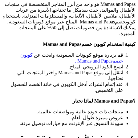
Mamas and Papas ھو واحد من أبرز المتاجر المتخصصة في منتجات
الأطفال والموالید، حیث یقدمكل ما تحتاجھ الأسرة من عربات
الأطفال، ملابس الأطفال، الألعاب، والمستلزمات المنزلیة. باستخدام
كوبونخصمMamas and Papas المتاح عبر موقع كوبونات السعودیة،
یمكنك الاستفادة من خصومات تصل إلى 50% على المنتجات
الممیزة.
كیفیة استخدام كوبون خصم
Mamas and Papas
قم بزیارة موقع كوبونات السعودیة وابحث عن
ك
و
ب
و
ن
خ
ص
م
Papas
and
Mamas
.
انسخ الكود الترویجي المتاح.
انتقل إلى موقعMamas and Papas واختر المنتجات التي
تحتاجھا.
عند إتمام الشراء، أدخل الكوبون في خانة الخصم للحصول
على التخفیض.
؟
Mamas and Papas
لماذا تختار
منتجات ذات جودة عالیة ومواصفات عالمیة.
عروض ممیزة طوال العام.
سھولة التسوق عبر الإنترنت مع خیارات توصیل مرنة.