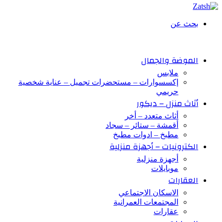
بحث عن
الموضة والجمال
ملابس
إكسسوارات – مستحضرات تجميل – عناية شخصية
حريمي
أثاث منزل – ديكور
أثاث متعدد – أخر
أقمشة – ستائر – سجاد
مطبخ – ادوات مطبخ
الكترونيات – أجهزة منزلية
أجهزة منزلية
موبايلات
العقارات
الاسكان الاجتماعي
المجتمعات العمرانية
عقارات