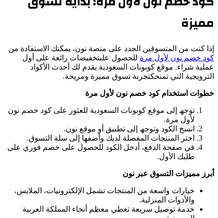
كود خصم نون لأول مرة: بدایة تسوق
ممیزة
إذا كنت من المتسوقین الجدد على منصة نون، یمكنك الاستفادة من
ك
و
د
خ
ص
م
ن
و
ن
لأ
و
ل
م
ر
ة
للحصول علىتخفیضات رائعة على أول
عملیة شراء. موقع كوبونات السعودیة یقدم لك أحدث الأكواد
الترویجیة التي تمنحكتجربة تسوق ممیزة ومریحة.
خطوات استخدام كود خصم نون لأول مرة
توجھ إلى موقع كوبونات السعودیة للعثور على كود خصم نون
لأول مرة.
انسخ الكود وتوجھ إلى تطبیق أو موقع نون.
اختر المنتجات المفضلة لدیك وأضفھا إلى سلة التسوق.
في صفحة الدفع، أدخل الكود للحصول على خصم فوري على
طلبك الأول.
أبرز ممیزات التسوق عبر نون
خیارات واسعة من المنتجات تشمل الإلكترونیات، الملابس،
والأدوات المنزلیة.
خدمة توصیل سریعة تغطي معظم أنحاء المملكة العربیة