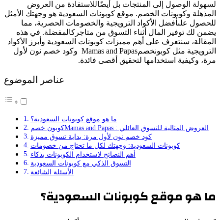
لسھولة الوصول إلى المنتجات بل أیضًاللاستفادة من العروض
المذھلة وكوبونات الخصم. موقع كوبونات السعودیة ھو وجھتك الأمثل
للحصول علىأفضل الأكواد الترویجیة والخصومات الحصریة، مما
یضمن لك توفیر المال أثناء التسوق من متاجركالمفضلة. في ھذه
المقالة، سنتعرف على أھم ممیزات كوبونات السعودیة وأبرز الأكواد
الترویجیة مثل كوبونخصمMamas and Papas وكود خصم نون لأول
مرة، وكیفیة استخدامھا لتحقیق أقصى فائدة.
عناصر الموضوع
ما ھو موقع كوبونات السعودیة؟
كوبون خصمMamas and Papas : العروض المثالیة للتسوق العائلي
كود خصم نون لأول مرة: بدایة تسوق ممیزة
كوبونات السعودیة: وجھتك لكل ما تحتاج من خصومات
أھم النصائح لاستخدام الكوبونات بذكاء
التسوق الذكي مع كوبونات السعودیة
الأسئلة الشائعة
ما ھو موقع كوبونات السعودیة؟