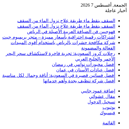
الجمعة, أغسطس 7 2026
أخبار عاجلة
السقف ينقط ماء طريقة علاج نزول الماء من السقف
السقف ينقط ماء طريقة علاج نزول الماء من السقف
قهوجيين فن الضيافة العربية الأصيلة في الرياض
اشتراكات رقمية احترافية بأسعار مميزة – متجر بريميوم جيت
شركة مكافحة حشرات بالرياض باستخدام أقوى المبيدات
الفعالة والمضمونة
رحلات كروز السعودية: تجربة فاخرة لاستكشاف سحر البحر
الأحمر والخليج العربي
أفضل مخبوزات نوامي في رمضان
أفضل عيادات الأسنان في عمان
أفضل فساتين قصيرة في السعودية: أناقة وجمال لكل مناسبة
أفضل شركة تنظيف بجدة وأهم خدماتها
إضافة عمود جانبي
مقال عشوائي
تسجيل الدخول
يوتيوب
فيسبوك
القائمة