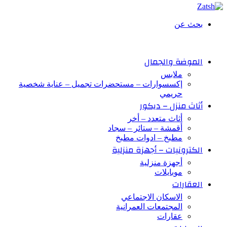
بحث عن
الموضة والجمال
ملابس
إكسسوارات – مستحضرات تجميل – عناية شخصية
حريمي
أثاث منزل – ديكور
أثاث متعدد – أخر
أقمشة – ستائر – سجاد
مطبخ – ادوات مطبخ
الكترونيات – أجهزة منزلية
أجهزة منزلية
موبايلات
العقارات
الاسكان الاجتماعي
المجتمعات العمرانية
عقارات