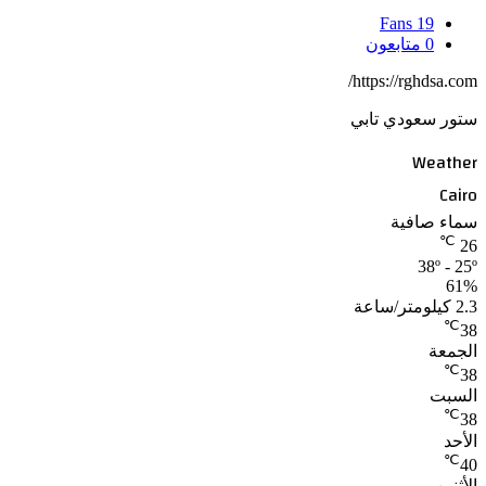
Fans
19
0
متابعون
https://rghdsa.com/
ستور سعودي تابي
Weather
Cairo
سماء صافية
℃
26
38º - 25º
61%
2.3 كيلومتر/ساعة
℃
38
الجمعة
℃
38
السبت
℃
38
الأحد
℃
40
الأثنين