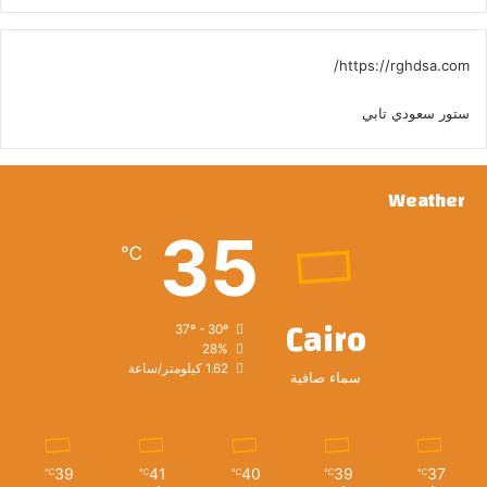
https://rghdsa.com/
ستور سعودي تابي
Weather
35
℃
Cairo
37º - 30º
28%
1.62 كيلومتر/ساعة
سماء صافية
39
41
40
39
37
℃
℃
℃
℃
℃