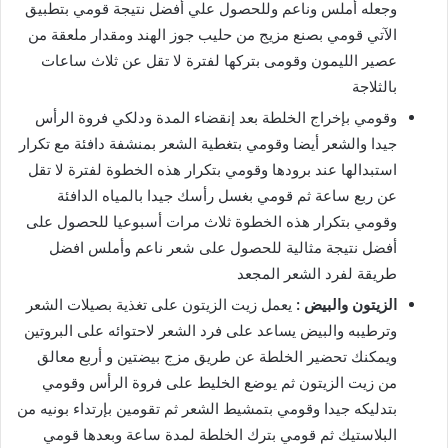
وجعله أملس وناعم وللحصول علي أفضل نتيجة قومي بتطبيق
الآتي قومي بصنع مزيج من حليب جوز الهند ومقدار ملعقة من
عصير الليمون وقومى بتركها لفترة لا تقل عن ثلاث ساعات
بالثلاجة
وقومي بإخراج الخلطة بعد إنقضاء المدة ودلكي فروة الرأس
جيدا والشعر أيضا وقومي بتغطية الشعر بمنشفة دافئة مع تكرار
استبدالها عند برودها وقومي بتكرار هذه الخطوة لفترة لا تقل
عن ربع ساعة ثم قومي بغسل رأسك جيدا بالمياه الدافئة
وقومي بتكرار هذه الخطوة ثلاث مرات أسبوعيا للحصول على
أفضل نتيجة مثالية للحصول على شعر ناعم وأملس افضل
طريقة لفرد الشعر المجعد
الزيتون والبيض
:
يعمل زيت الزيتون على تغذية بصيلات الشعر
وترطيبه والبيض يساعد على فرد الشعر لاحتوائه على البروتين
ويمكنك تحضير الخلطة عن طريق مزج بيضتين و أربع معالق
من زيت الزيتون ثم يوضع الخليط على فروة الرأس وقومي
بتدليكه جيدا وقومي بتمشيط الشعر ثم تقومين بإرتداء بونيه من
البلاستيك ثم قومي بترك الخلطة لمدة ساعة وبعدها قومي