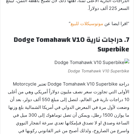
الدراجات الناريه الأعلى ثمنًا، أهلها ذلك لأن تصبح باهظة الثمن، ليبلغ
السعر 225 ألف دولاراً.
“اقرا ايضا عن
موتوسيكلات
للبيع
”
7. دراجات نارية Dodge Tomahawk V10
Superbike
Dodge Tomahawk V10 Superbike
دراجة Dodge Tomahawk V10 Superbike تعتبر Motorcycle
الأولى التي تجاوزت سعر نصف مليون دولاراً أمريكي وهي من أغلى
10 دراجات نارية في العالم، لتصل إلى مبلغ 550 ألف دولر، بعد أن
وضعت لأول مرة في المعرض الدولي في أمريكا الشمالية بلغ وزنها
ما يوازن 1500 رطل، ويمكن أن تصل توماهوك إلى 300 ميل في
الساعة وصدق او لا تصدق فبإمكانها تعدي سرعة انفجار النووي
واسرع من الصاروخ، ولذلك أصبح من غير القانوني ركوبها في