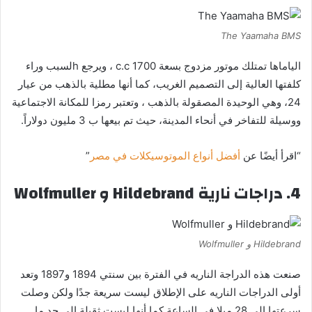
The Yaamaha BMS
الياماها تمتلك موتور مزدوج بسعة 1700 c.c ، ويرجع hلسبب وراء
كلفتها العالية إلى التصميم الغريب، كما أنها مطلية بالذهب من عيار
24، وهي الوحيدة المصقولة بالذهب ، وتعتبر رمزا للمكانة الاجتماعية
ووسيلة للتفاخر في أنحاء المدينة، حيث تم بيعها ب 3 مليون دولاراً.
“اقرأ أيضًا عن
أفضل أنواع الموتوسيكلات في مصر
”
4. دراجات نارية Hildebrand و Wolfmuller
Hildebrand و Wolfmuller
صنعت هذه الدراجة الناريه في الفترة بين سنتي 1894 و1897 وتعد
أولى الدراجات الناريه على الإطلاق ليست سريعة جدًا ولكن وصلت
سرعتها إلى 28 ميلا في الساعة كما أنها ليست ثقيلة إلى حد ما