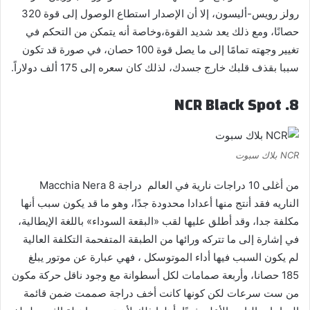
رولز رويس-أليسون، إلا أن الإصدار استطاع الوصول إلى قوة 320
حصانًا، ومع ذلك يعد شديد القوة،وخاصة أنه يتمكن من التحكم في
تغيير وجهته تمامًا إلى ما يصل قوة 100 حصان، في صورة قد تكون
سببا بقذف قلبك خارج جسدك، لذلك كان سعره إلى 175 ألف دولاراً.
8. NCR Black Spot
NCR بلاك سبوت
من أغلى 10 دراجات نارية في العالم دراجة 8 Macchia Nera
الناريه فقد أنتج منها أعدادا محدودة جدًا، وهو ما قد يكون سبب أنها
مكلفة جدا، وقد أطلق عليها لقب «البقعة السوداء» باللغة الإيطالية،
في إشارة إلى ما تتركه ورائها من الطبقة المتفحمة التكلفة العالية
لم يكون السبب فيها أداء الموتوسكل ، فهي عبارة عن موتور يبلغ
185 حصانا، وأربعة صمامات لكل أسطوانة مع وجود ناقل حركة مكون
من ست سرعات لكن كونها كانت أخف دراجة صممت ضمن قائمة