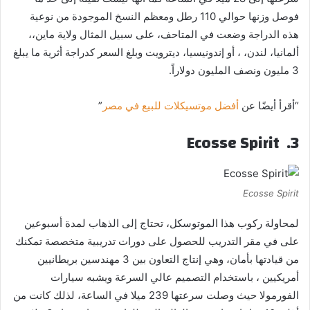
فوصل وزنها حوالي 110 رطل ومعظم النسخ الموجودة من نوعية
هذه الدراجة وضعت في المتاحف، على سبيل المثال ولاية ماين،،
ألمانيا، لندن، ، أو إندونيسيا، ديترويت وبلغ السعر كدراجة أثرية ما يبلغ
3 مليون ونصف المليون دولاراً.
“أقرأ أيضًا عن
أفضل موتسيكلات للبيع في مصر
”
Ecosse Spirit
3.
Ecosse Spirit
لمحاولة ركوب هذا الموتوسكل، تحتاج إلى الذهاب لمدة أسبوعين
على في مقر التدريب للحصول على دورات تدريبية متخصصة تمكنك
من قيادتها بأمان، وهي إنتاج التعاون بين 3 مهندسين بريطانيين
أمريكيين ، باستخدام التصميم عالي السرعة ويشبه سيارات
الفورمولا حيث وصلت سرعتها 239 ميلا في الساعة، لذلك كانت من