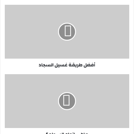
ي
د
ك
ا
ل
إ
ل
ك
ت
ر
أفضل طريقة غسيل السجاد
و
ن
ي