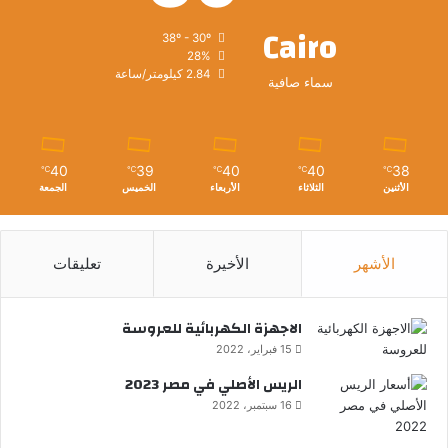
Cairo
38º - 30º
28%
2.84 كيلومتر/ساعة
سماء صافية
40
39
40
40
38
℃
℃
℃
℃
℃
الأثنين
الثلاثاء
الأربعاء
الخميس
الجمعة
الأشهر
الأخيرة
تعليقات
الاجهزة الكهربائية للعروسة
15 فبراير، 2022
الريس الأصلي في مصر 2023
16 سبتمبر، 2022