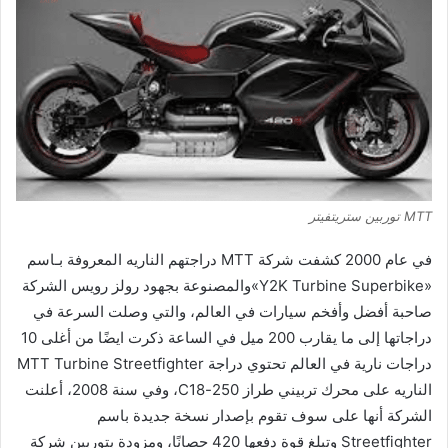
MTT توربين ستريتفيتر
في عام 2000 كشفت شركة MTT دراجتهم الناريه المعروفة بـاسم
«Y2K Turbine Superbike»والمصنوعة بجهود رولز رويس الشركة
صاحبة أفضل وأفخم سيارات في العالم، والتي وصلت السرعة في
دراجاتها إلى ما يقارب 200 ميل في الساعة ذكرت ايضًا من أغلى 10
دراجات نارية في العالم تحتوي دراجة MTT Turbine Streetfighter
الناريه على محرك تربيني طراز 250-C18، وفي سنة 2008، أعلنت
الشركة أنها على سوف تقوم بإصدار نسخة جديدة باسم
Streetfighter وتبلغ قوة دفعها 420 حصانًا، ومزودة بتوربين شركة