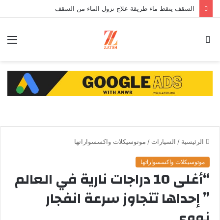
السقف ينقط ماء طريقة علاج نزول الماء من السقف
بحث
الق
عن
الرئيسية
/
السيارات
/
موتوسيكلات واكسسواراتها
موتوسيكلات واكسسواراتها
“أغلى 10 دراجات نارية في العالم
” إحداها تتجاوز سرعة انفجار
نووي