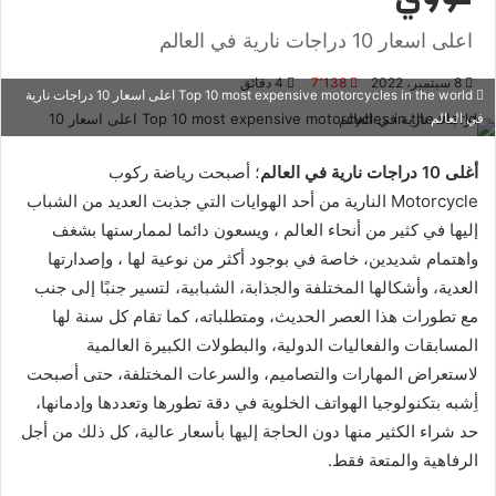
اعلى اسعار 10 دراجات نارية في العالم
8 سبتمبر، 2022
7٬138
4 دقائق
Top 10 most expensive motorcycles in the world اعلى اسعار 10 دراجات نارية
في العالم
أغلى 10 دراجات نارية في العالم
؛ أصبحت رياضة ركوب
Motorcycle النارية من أحد الهوايات التي جذبت العديد من الشباب
إليها في كثير من أنحاء العالم ، ويسعون دائما لممارستها بشغف
واهتمام شديدين، خاصة في بوجود أكثر من نوعية لها ، وإصدارتها
العدية، وأشكالها المختلفة والجذابة، الشبابية، لتسير جنبًا إلى جنب
مع تطورات هذا العصر الحديث، ومتطلباته، كما تقام كل سنة لها
المسابقات والفعاليات الدولية، والبطولات الكبيرة العالمية
لاستعراض المهارات والتصاميم، والسرعات المختلفة، حتى أصبحت
أِشبه بتكنولوجيا الهواتف الخلوية في دقة تطورها وتعددها وإدمانها،
حد شراء الكثير منها دون الحاجة إليها بأسعار عالية، كل ذلك من أجل
الرفاهية والمتعة فقط.