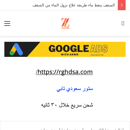
السقف ينقط ماء طريقة علاج نزول الماء من السقف
بحث
الق
عن
الرئيسية
/
الكترونيات - أجهزة منزلية
/
أجهزة منزلية