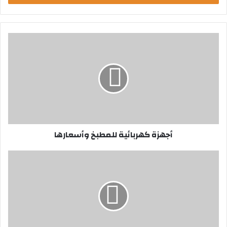
ب
ر
ي
د
ك
ا
ل
إ
ل
ك
ت
ر
أجهزة كهربائية للمطبخ وأسعارها
و
ن
ي