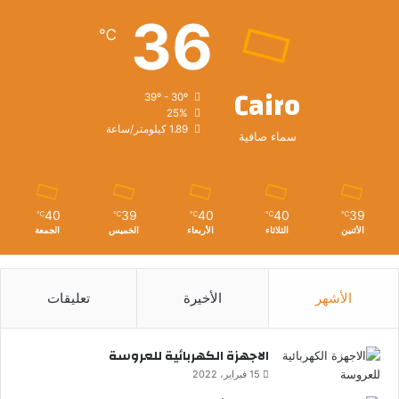
36
℃
Cairo
39º - 30º
25%
1.89 كيلومتر/ساعة
سماء صافية
40
39
40
40
39
℃
℃
℃
℃
℃
الأثنين
الثلاثاء
الأربعاء
الخميس
الجمعة
الأشهر
الأخيرة
تعليقات
الاجهزة الكهربائية للعروسة
15 فبراير، 2022