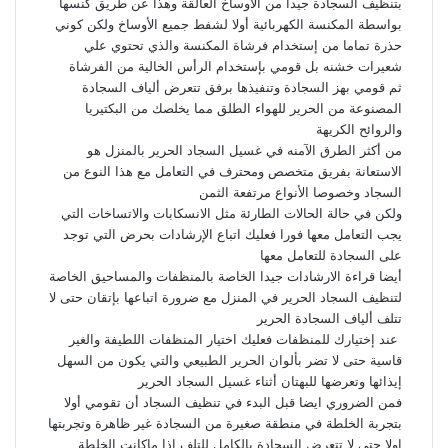
بتنظيف السجادة جيدا من الأوساخ العالقة وهذا عن طريق كنسها
بواسطة المكنسة الكهربائية أولا لشفط جميع الأوساخ ولكن كوني
حذرة تماما من إستخدام فرشاة المكنسة والذي تحتوي علي
شعيرات خشنه بل قومي بإستخدام الرأس الخالية من الفرشاة
ثم قومي بهز السجادة وتنفيذها برفق تتعرض ألياف السجادة
المصنوعة من الحرير للهواء الطلق مما يخلصك من البكتيريا
والروائح الكريهة
من أكثر الطرق الآمنه في غسيل السجاد الحرير بالمنزل هو
الاستعانة بفريق متخصص ومحترف في التعامل مع هذا النوع من
السجاد وخصوصا الأنواع مرتفعة الثمن
ولكن في حالة الحالات الطارئة مثل الانسكابات والاتساخات التي
يجب التعامل معها فورا فعليك اتباع الإرشادات بحرض التي توجد
على السجادة للتعامل معها
أيضا قراءة الارشادات جيدا الخاصة بالمنظفات والمساحيق الخاصة
لتنظيف السجاد الحرير في المنزل مع ضرورة اتباعها بإتقان حتى لا
تتلف ألياف السجادة الحرير
عند إختيارك للمنظفات فعليك اختيار المنظفات اللطيفة والغير
قاسية حتى لا تضر بألوان الحرير الطبيعي والتي يكون من السهل
إيذائها وتعرضها للبهتان أثناء غسيل السجاد الحرير
فمن الضروري ايضا قبل البدء في تنظيف السجاد أن تقومي أولا
بتجربة الخلطة في منطقة صغيرة من السجادة غير ظاهرة وتجربتها
اولا حتي لا تتعرض السجادة بالكامل للتلف إذا ماكانت الخلطة