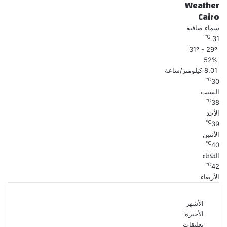
Weather
Cairo
سماء صافية
℃
31
31º - 29º
52%
8.01 كيلومتر/ساعة
℃
30
السبت
℃
38
الأحد
℃
39
الأثنين
℃
40
الثلاثاء
℃
42
الأربعاء
الأشهر
الأخيرة
تعليقات