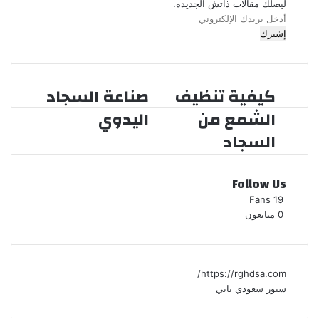
ليصلك مقالات ذاتش الجديده.
أ
د
خ
ل
ب
كيفية تنظيف
صناعة السجاد
ر
ي
الشمع من
اليدوي
د
السجاد
ك
ا
ل
Follow Us
إ
ل
Fans
19
ك
0
متابعون
ت
ر
و
ن
https://rghdsa.com/
ي
ستور سعودي تابي