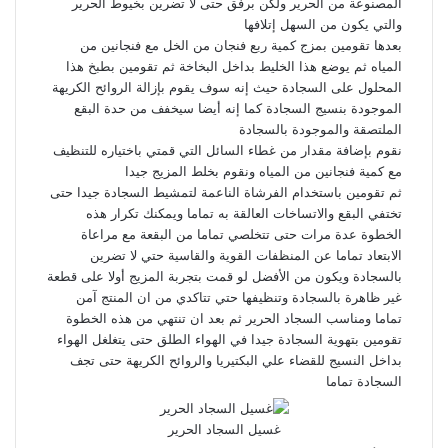
المصنوعة من الحرير ولكن برفق حتى لا تضرين بخيوط الحرير
والتي يكون من السهل إتلافها
بعدها تقومين بمزج كمية ربع فنجان من الخل مع فنجانين من
المياه ثم يوضع هذا الخليط بداخل البخاخة ثم تقومين بطبخ هذا
المحلول على السجادة حيث إنه سوف يقوم بإزالة الروائح الكريهة
الموجودة بنسيج السجادة كما إنه أيضا سيخفف من حدة البقع
الملتصقة والموجودة بالسجادة
نقوم بإضافة مقدار من غطاء السائل التي قمتي باختياره للتنظيف
مع كمية فنجانين من المياه ونقوم بخلط المزيج جيدا
ثم تقومين باستخدام الفرشاة الناعمة لتمشيط السجادة جيدا حتى
تختفي البقع والاتساخات العالقة به تماما ويمكنك تكرار هذه
الخطوة عدة مرات حتى تتخلصي تماما من البقعة مع مراعاة
الابتعاد تماما عن المنظفات القوية والقاسية حتي لا تضرين
بالسجادة ويكون من الأفضل لو قمت بتجربة المزيج أولا على قطعة
غير ظاهرة بالسجادة وتنظيفها حتي تتاكدي من ان المنتج آمن
تماما ومناسب السجاد الحرير ثم بعد ان تنتهي من هذه الخطوة
تقومين بتهوية السجادة جيدا في الهواء الطلق حتى يتغلغل الهواء
بداخل النسيج للقضاء علي البكتيريا والروائح الكريهة حتى تجف
السجادة تماما
غسيل السجاد الحرير