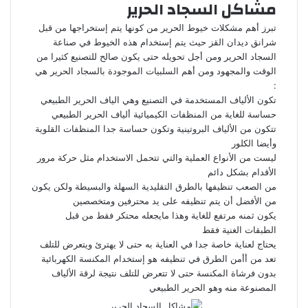
مشاكل السجاد الحرير
تبرز أهم مشكلات خيوط الحرير من كونها يتم إستخراجها من قبل
شرانق ديدان القز حيث يتم إستخدام هذه الخيوط في صناعة
السجاد الحرير ومن أجل تحويله حتى يكون صالح للتصنيع كثيرا من
الوقت والمجهود ومن أهم السلبيات الموجودة بالسجاد الحرير هي
:
تكون الألياف المستخدمة في التصنيع وهي الياف الحرير الطبيعي
حساسة للغاية من المنظفات الكيميائية ألياف الحرير الطبيعي
تتكون من الألياف البروتينية وتكون حساسة جدا المنظفات القلوية
وأيضا الكلور
ليست من الأنواع العملية والتي تتحمل الاستخدام مثل حركة مرور
الأقدام بشكل دائم
من الصعب تنظيفها بالطرق التقليدية السهلة والبسيطة ولكن يكون
من الأفضل أن يتم تنظيفه على يد محترفين ومتخصصين
يكون ثمنه مرتفع للغاية وهذا مايجعله محتكر فقط من قبل
الطبقات الغنية فقط
يحتاج لعناية خاصة جدا في العناية به حتى لا يهترئ ويتعرض للتلف
تعد من أأمن الطرق في تنظيفه هو إستخدام المكنسة الكهربائية
بدون فرشاة المكنسة حتى لا تتعرض للتلف نتيجة لرقة الألياف
المصنوعة منه وهو الحرير الطبيعي