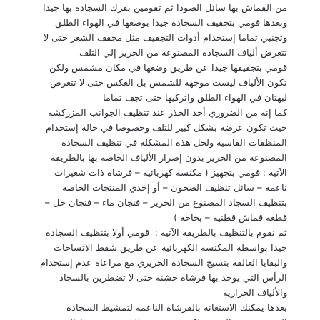
من القماش بها سائل الصودا ثم تقومين بفرك السجادة بها جيدا
وبعدها قومي بتجفيف السجادة جيدا بوضعها في الهواء الطلق
وتجنبي تماما إستخدام أدوات التجفيف مثل مجفف الشعر حتى لا
تتعرض ألياف السجادة المصنوعة من الحرير إلي التلف
قومي بتجفيفها جيدا عن طريق وضعها في مكان مشمس ولكن
تكون الألياف ليست موجهة للشمس بل العكس حتى لا تتعرض
لبهتان في الهواء الطلق واتركيها حتى تجف تماما
كما إنه من الضروري أخذ الحذر عند تنظيف الجوانب المزركشة
حيث تكون عرضة بشكل كبير للتلف وخصوصا في حالة إستخدام
المنظفات القاسية ولحل هذه المشكلة في تنظيف السجادة
المصنوعة من الحرير بدون إضرار الألياف الخاصة بها بالطريقة
الآتية : قومي بتجهيز ( مكنسة كهربائية – فرشاة ذات شعيرات
ناعمة – سائل تنظيف الصحون – أو إحدي المنتجات الخاصة
بتنظيف السجاد المصنوع من الحرير – فنجان ماء – فنجان خل –
قطعة قماش قطنية – بخاخة )
ثم نقوم بالتنظيف بالطريقة الآتية : قومي أولا بتنظيف السجادة
جيدا بواسطة المكنسة الكهربائية عن طريق شفط الاتساخات
والبقايا العالقة بنسيج السجادة الحريري مع مراعاة عدم إستخدام
الرأس التي يوجد بها فرشاه خشنة حتى لا تضطرين بالسجاد
والألياف الحرارية
بعدها يمكنك الاستعانة بالفرشاة الناعمة لتمشيط السجادة