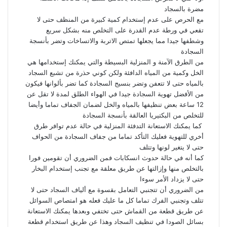
مضرة بالسجاد
مع الحرص على عدم إستخدام كمية كبيرة من المنظف حتى لا
تقعي في ورطة عدم القدرة على التخلص منه بشكل سريع
وشطفها جيدا مما يجعلها تمتص الاتربة والاتساخات وتضر بأنسجة
السجادة
من الطرق الآمنة و المنزلية البسيطة والتي يمكنك إستخدامها هي
الخل وكمية من المياه الدافئة ولكن كوني حذرة من تشبع السجاد
بالمياه حتى لا تتعفن وتضر بنسيج السجادة كما تضر بألوانها فيكون
من الأفضل تهوية السجادة جيدا في الهواء الطلق لمدة لا تقل عن
12 ساعة بعض تنظيفها بالمياه والخل لضمان الجفاف تماما وأيضا
للتخلص من البكتيريا العالقة بأنسجة السجادة
كما يمكنك الاستعانة التدفئة المنزلية في حالة عدم توافر طرق
أخري للتهوية فعليك التأكد تماما من جفاف السجادة من الحواف
حتى لا يتغير لونها وتتلف
كما أنه في حالة حدوث انسكابات فمن الضروري أن تقومين فورا
بالتخلص منها وإزالتها عن طريق معلقة مع تجنب إستخدام البخار
حتى لا يزداد الأمر سوءا
من الضروري أن تتجنبي التعامل بقسوة مع ألياف السجاد حتى لا
تتلف وتجنبي الفرك تماما كل ما عليك فعله هو امتصاص السوائل
عن طريق قطعة من القماش حتى تختفي وبعدها يمكنك الاستعانة
بسائل الصودا في تنظيف السجاد وهذا عن طريق استخدام قطعة