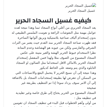
غسيل السجاد الحرير
كيفيه غسيل السجاد الحرير
يعد السجاد الحريري من أغلي أنواع السجاد ثمنا وهذا نتيجة لعده
عوامل مهمة مثل النقوشات الرائعة و نعومت الملمس الطبيعي له
بدون إستخدام ألياف صناعية بلاستيكية وبريق ألوانها الساحرة
فقد ظهرت صناعة السجاد الحرير منذ القدم حيث يعتبر من التراث
الشرقي والفارسي ولكن من عيوبه هو الهشاشة وعدم المتانة
نظرا لاستخدام خيوط الحرير الهشة والغير متينة على عكس
السجاد المصنوع من الصوف مثلا ولهذا فمن المفضل إستخدام
السجاد الحرير بالاماكن الاقل استخداما مثل الصالون او السجاد
التابلوه والذي يتم وضعه على الحائط كديكور
وهذا نتيجة إلى أن نسيج الحرير لا يتحمل البقع والاتساخات التي
من الممكن أن تتعرض لها بطبيعة إستخدامات
السجاد
بل بالاضافة
إلي أن الامر سوف يزداد سوءا إذا تم التنظيف بطريقة غير
صحيحة
السجاد المصنوع من الحرير يحتاج إلى طرق خاصة وغير تقليدية
في تنظيفه مثل :
من أولى وأهم الخطوات قبل البدء في تنظيف السجاد ان تقومين